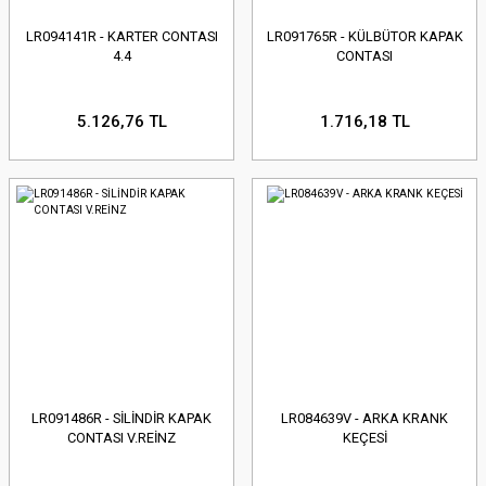
LR094141R - KARTER CONTASI
LR091765R - KÜLBÜTOR KAPAK
4.4
CONTASI
5.126,76 TL
1.716,18 TL
LR091486R - SİLİNDİR KAPAK
LR084639V - ARKA KRANK
CONTASI V.REİNZ
KEÇESİ