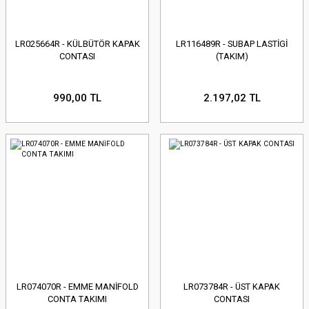
LR025664R - KÜLBÜTÖR KAPAK
LR116489R - SUBAP LASTİGİ
CONTASI
(TAKIM)
990,00 TL
2.197,02 TL
LR074070R - EMME MANİFOLD
LR073784R - ÜST KAPAK
CONTA TAKIMI
CONTASI