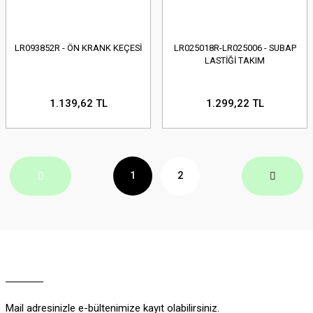
LR093852R - ÖN KRANK KEÇESİ
LR025018R-LR025006 - SUBAP
LASTİĞİ TAKIM
1.139,62 TL
1.299,22 TL
1
2
Mail adresinizle e-bültenimize kayıt olabilirsiniz.