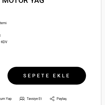
- MOTOR YAĞ
temi
N
+ KDV
SEPETE EKLE
rum Yap
Tavsiye Et
Paylaş