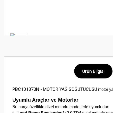
Ürün Bilgisi
PBC101370N - MOTOR YAĞ SOĞUTUCUSU
motor ya
Uyumlu Araçlar ve Motorlar
Bu parça özellikle dizel motorlu modellerle uyumludur:
Land Rover Freelander 1
: 2.0 TD4 dizel motorlu mod