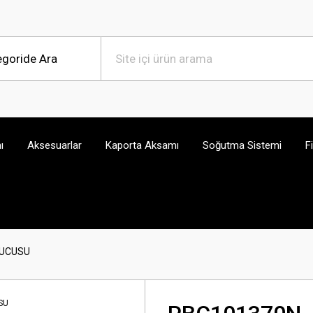
ı
Aksesuarlar
Kaporta Aksamı
Soğutma Sistemi
F
TUCUSU