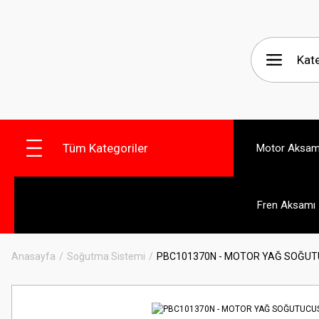
Tüm Kategoriler
Motor Aksam
Fren Aksamı
Anasayfa
Soğutma Sistemi
PBC101370N - MOTOR YAĞ SOĞU