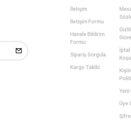
İletişim
Mesa
Sözl
İletişim Formu
Gizli
Havale Bildirim
Güve
Formu
İptal
Sipariş Sorgula
Koşul
Kargo Takibi
Kişis
Polit
Yeni 
Üye G
Şifr