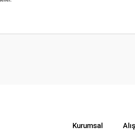
 yetersiz gördüğünüz noktaları öneri formunu kullanarak tarafımıza iletebilirsini
Bu ürüne ilk yorumu siz yapın!
Yorum Yaz
Gönder
Kurumsal
Alı