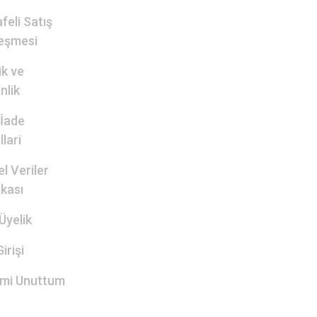
feli Satış
eşmesi
lik ve
nlik
 İade
lari
el Veriler
ikası
Üyelik
irişi
emi Unuttum