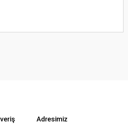
z.
şveriş
Adresimiz