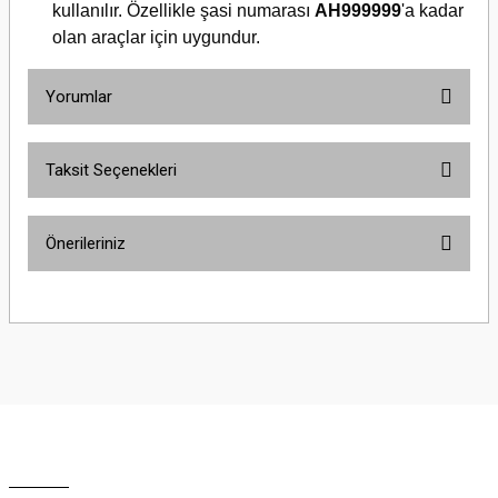
kullanılır. Özellikle şasi numarası
AH999999
'a kadar
olan araçlar için uygundur.
Yorumlar
Taksit Seçenekleri
Bu ürüne ilk yorumu siz yapın!
Önerileriniz
Yorum Yaz
Bu ürünün fiyat bilgisi, resim, ürün açıklamalarında ve diğer konularda
yetersiz gördüğünüz noktaları öneri formunu kullanarak tarafımıza
iletebilirsiniz.
Görüş ve önerileriniz için teşekkür ederiz.
Ürün resmi kalitesiz, bozuk veya görüntülenemiyor.
Ürün açıklamasında eksik bilgiler bulunuyor.
Ürün bilgilerinde hatalar bulunuyor.