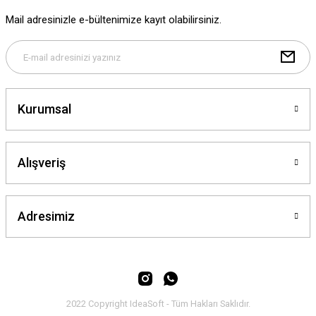
Ürün fiyatı diğer sitelerden daha pahalı.
Mail adresinizle e-bültenimize kayıt olabilirsiniz.
Bu ürüne benzer farklı alternatifler olmalı.
Kurumsal
Gönder
Alışveriş
Adresimiz
2022 Copyright IdeaSoft - Tüm Hakları Saklıdır.