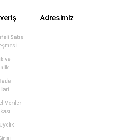
şveriş
Adresimiz
feli Satış
eşmesi
lik ve
nlik
 İade
lari
el Veriler
ikası
Üyelik
irişi