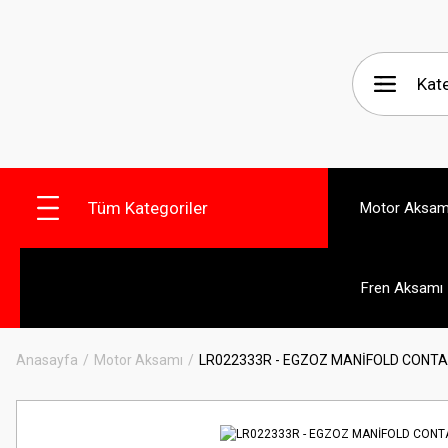
Tüm Kategoriler
Motor Aksam
Fren Aksamı
Anasayfa
Motor Aksamı
LR022333R - EGZOZ MANİFOLD CONTA