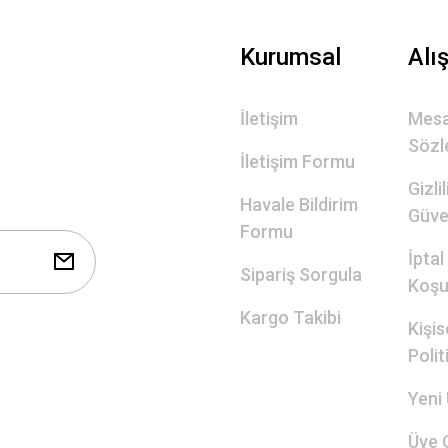
Gönder
Kurumsal
Alı
İletişim
Mesa
Sözl
İletişim Formu
Gizli
Havale Bildirim
Güve
Formu
İptal
Sipariş Sorgula
Koşul
Kargo Takibi
Kişis
Polit
Yeni 
Üye G