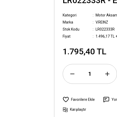
LR022333R -
Kategori
Motor Aksam
Marka
V.REINZ
Stok Kodu
LR022333R
Fiyat
1.496,17 TL 
1.795,40 TL
Yo
Karşılaştır