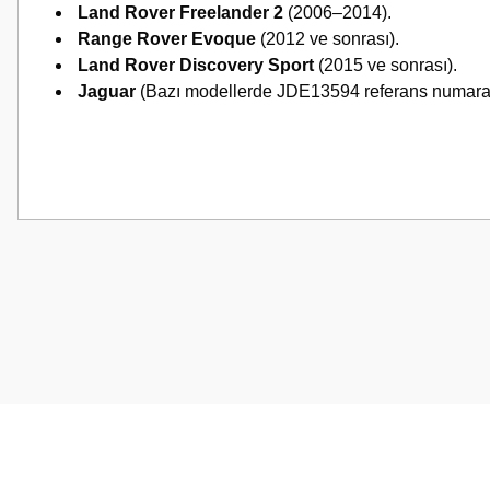
Land Rover Freelander 2
(2006–2014).
Range Rover Evoque
(2012 ve sonrası).
Land Rover Discovery Sport
(2015 ve sonrası).
Jaguar
(Bazı modellerde JDE13594 referans numarası
Bu ürünün fiyat bilgisi, resim, ürün açıklamalarında ve diğer konularda
Görüş ve önerileriniz için teşekkür ederiz.
Ürün resmi kalitesiz, bozuk veya görüntülenemiyor.
Ürün açıklamasında eksik bilgiler bulunuyor.
Ürün bilgilerinde hatalar bulunuyor.
Ürün fiyatı diğer sitelerden daha pahalı.
Bu ürüne benzer farklı alternatifler olmalı.