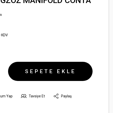
 EGZOZ MANİFOLD CONTA
ı
+ KDV
SEPETE EKLE
rum Yap
Tavsiye Et
Paylaş