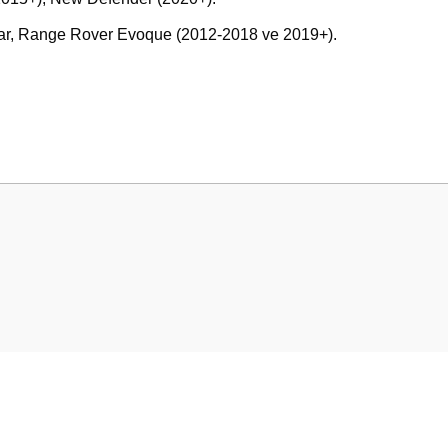
ar, Range Rover Evoque (2012-2018 ve 2019+).
 yetersiz gördüğünüz noktaları öneri formunu kullanarak tarafımıza iletebilirsini
Bu ürüne ilk yorumu siz yapın!
Yorum Yaz