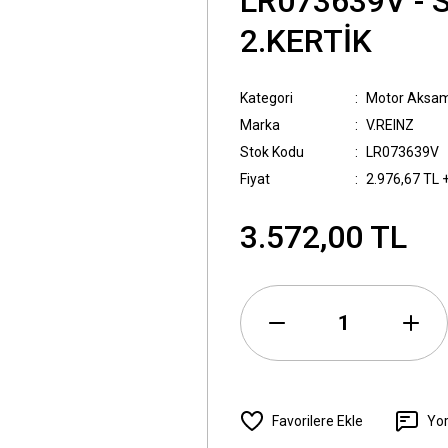
LR073639V - 
2.KERTİK
Kategori
Motor Aksam
Marka
V.REINZ
Stok Kodu
LR073639V
Fiyat
2.976,67 TL 
3.572,00 TL
Yo