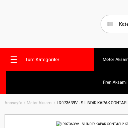
Tüm Kategoriler
Motor Aksam
Fren Aksamı
Anasayfa
Motor Aksamı
LR073639V - SİLİNDİR KAPAK CONTASI