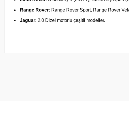
Range Rover:
Range Rover Sport, Range Rover Vel
Jaguar:
2.0 Dizel motorlu çeşitli modeller.
Bu ürünün fiyat bilgisi, resim, ürün açıklamalarında ve diğer konularda
Görüş ve önerileriniz için teşekkür ederiz.
Ürün resmi kalitesiz, bozuk veya görüntülenemiyor.
Ürün açıklamasında eksik bilgiler bulunuyor.
Ürün bilgilerinde hatalar bulunuyor.
Ürün fiyatı diğer sitelerden daha pahalı.
Bu ürüne benzer farklı alternatifler olmalı.