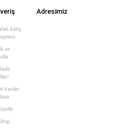
şveriş
Adresimiz
feli Satış
eşmesi
lik ve
nlik
 İade
lari
el Veriler
ikası
Üyelik
irişi