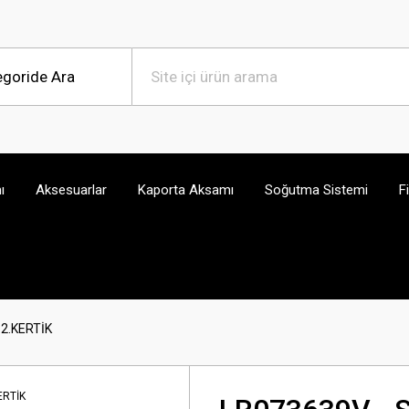
ı
Aksesuarlar
Kaporta Aksamı
Soğutma Sistemi
F
 2.KERTİK