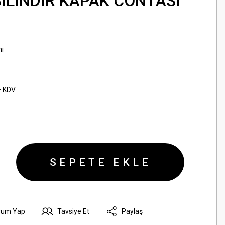
SİLİNDİR KAPAK CONTASI
ı
+ KDV
SEPETE EKLE
rum Yap
Tavsiye Et
Paylaş