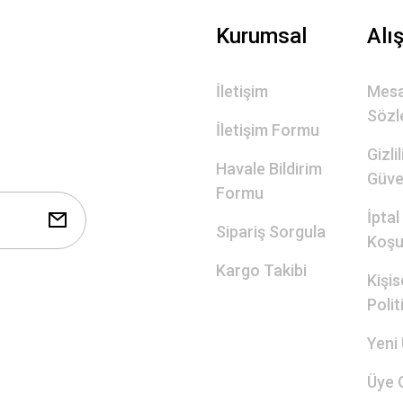
Gönder
Kurumsal
Alı
İletişim
Mesa
Sözl
İletişim Formu
Gizli
Havale Bildirim
Güve
Formu
İptal
Sipariş Sorgula
Koşul
Kargo Takibi
Kişis
Polit
Yeni 
Üye G