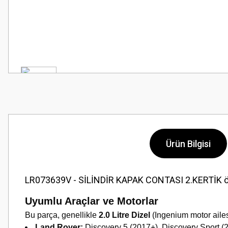
Ürün Bilgisi
LR073639V - SİLİNDİR KAPAK CONTASI 2.KERTİK özel
Uyumlu Araçlar ve Motorlar
Bu parça, genellikle
2.0 Litre Dizel
(Ingenium motor ailes
Land Rover:
Discovery 5 (2017+), Discovery Sport (