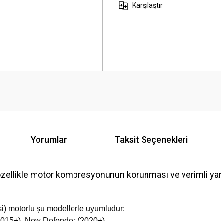
Karşılaştır
Yorumlar
Taksit Seçenekleri
likle motor kompresyonunun korunması ve verimli yanman
i) motorlu şu modellerle uyumludur:
2015+), New Defender (2020+).