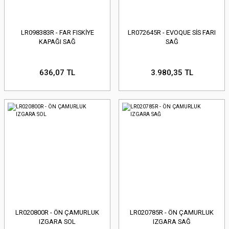
LR098383R - FAR FISKİYE
LR072645R - EVOQUE SİS FARI
KAPAĞI SAĞ
SAĞ
636,07 TL
3.980,35 TL
LR020800R - ÖN ÇAMURLUK
LR020785R - ÖN ÇAMURLUK
IZGARA SOL
IZGARA SAĞ