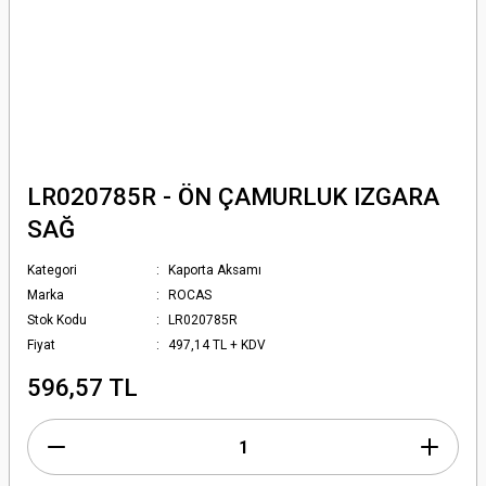
LR020785R - ÖN ÇAMURLUK IZGARA
SAĞ
Kategori
Kaporta Aksamı
Marka
ROCAS
Stok Kodu
LR020785R
Fiyat
497,14 TL + KDV
596,57 TL