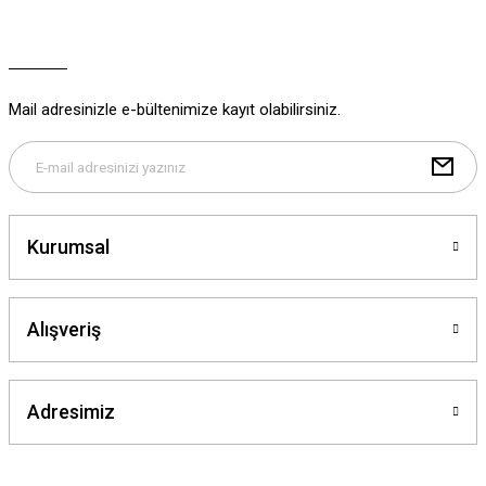
Ürün resmi kalitesiz, bozuk veya görüntülenemiyor.
Ürün açıklamasında eksik bilgiler bulunuyor.
Ürün bilgilerinde hatalar bulunuyor.
Ürün fiyatı diğer sitelerden daha pahalı.
Mail adresinizle e-bültenimize kayıt olabilirsiniz.
Bu ürüne benzer farklı alternatifler olmalı.
Kurumsal
Gönder
Alışveriş
Adresimiz