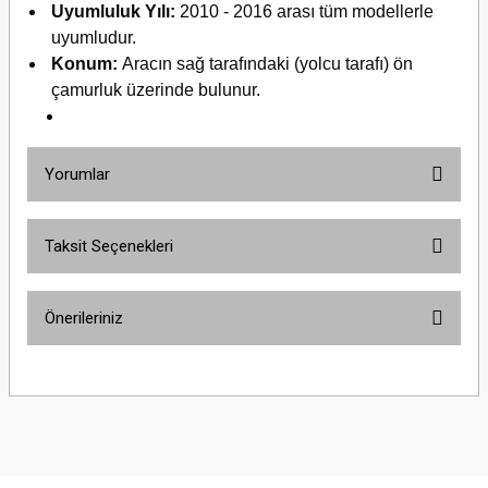
Uyumluluk Yılı:
2010 - 2016 arası tüm modellerle
uyumludur.
Konum:
Aracın sağ tarafındaki (yolcu tarafı) ön
çamurluk üzerinde bulunur.
Yorumlar
Taksit Seçenekleri
Bu ürüne ilk yorumu siz yapın!
Önerileriniz
Yorum Yaz
Bu ürünün fiyat bilgisi, resim, ürün açıklamalarında ve diğer konularda
yetersiz gördüğünüz noktaları öneri formunu kullanarak tarafımıza
iletebilirsiniz.
Görüş ve önerileriniz için teşekkür ederiz.