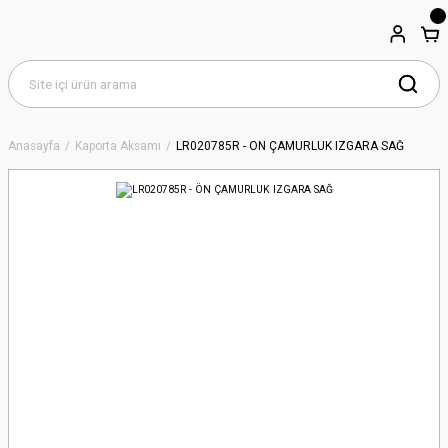
Anasayfa
Kaporta Aksamı
LR020785R - ÖN ÇAMURLUK IZGARA SAĞ