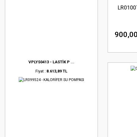
LR0100
900,00
VPLYS0413 - LASTİK P ...
Fiyat :
8.613,89 TL