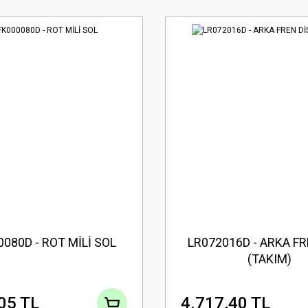
080D - ROT MİLİ SOL
LR072016D - ARKA FR
(TAKIM)
05 TL
4.717,40 TL