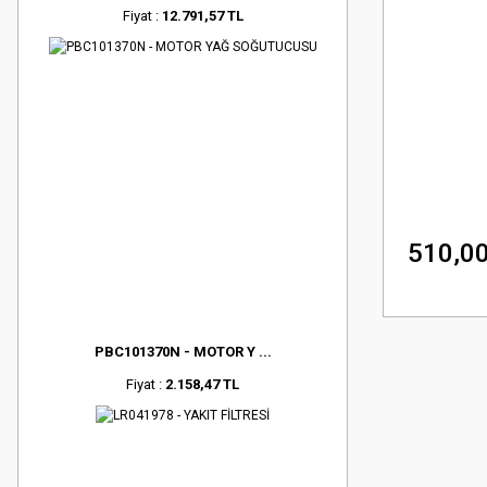
Fiyat :
12.791,57 TL
510,00
PBC101370N - MOTOR Y ...
Fiyat :
2.158,47 TL