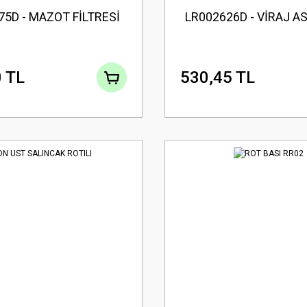
75D - MAZOT FİLTRESİ
LR002626D - VİRAJ A
 TL
530,45 TL