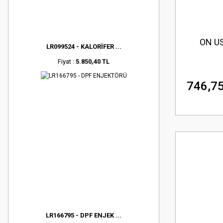
ON US
LR099524 - KALORİFER ...
Fiyat :
5.850,40 TL
746,75
LR166795 - DPF ENJEK ...