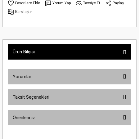
Yorum Yap
Tavsiye Et
Paylaş
Karşılaştır
Ürün Bilgisi
Yorumlar
Taksit Seçenekleri
Bu ürüne ilk yorumu siz yapın!
Önerileriniz
Yorum Yaz
Bu ürünün fiyat bilgisi, resim, ürün açıklamalarında ve diğer konularda
yetersiz gördüğünüz noktaları öneri formunu kullanarak tarafımıza