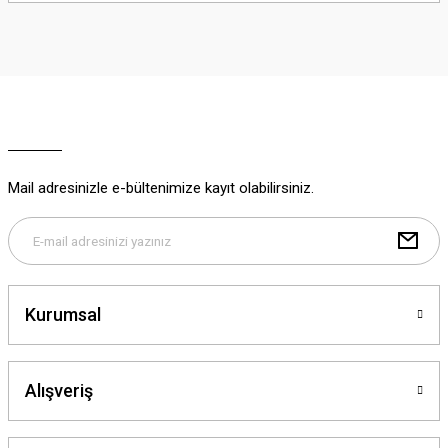
iletebilirsiniz.
Görüş ve önerileriniz için teşekkür ederiz.
Ürün resmi kalitesiz, bozuk veya görüntülenemiyor.
Ürün açıklamasında eksik bilgiler bulunuyor.
Ürün bilgilerinde hatalar bulunuyor.
Ürün fiyatı diğer sitelerden daha pahalı.
Mail adresinizle e-bültenimize kayıt olabilirsiniz.
Bu ürüne benzer farklı alternatifler olmalı.
Kurumsal
Gönder
Alışveriş