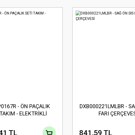
0167R - ÖN PAÇALIK
DXB000221LMLBR - SA
TAKIM - ELEKTRİKLİ
FARI ÇERÇEVE
41 TL
841,59 TL