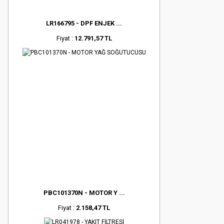
LR166795 - DPF ENJEK ...
Fiyat :
12.791,57 TL
PBC101370N - MOTOR Y ...
Fiyat :
2.158,47 TL