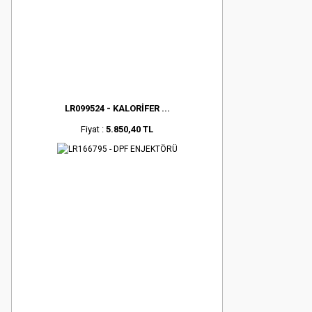
LR099524 - KALORİFER ...
Fiyat :
5.850,40 TL