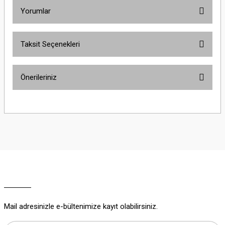
Yorumlar
Taksit Seçenekleri
Bu ürüne ilk yorumu siz yapın!
Önerileriniz
Yorum Yaz
Bu ürünün fiyat bilgisi, resim, ürün açıklamalarında ve diğer konularda
yetersiz gördüğünüz noktaları öneri formunu kullanarak tarafımıza
iletebilirsiniz.
Görüş ve önerileriniz için teşekkür ederiz.
Ürün resmi kalitesiz, bozuk veya görüntülenemiyor.
Ürün açıklamasında eksik bilgiler bulunuyor.
Ürün bilgilerinde hatalar bulunuyor.
Ürün fiyatı diğer sitelerden daha pahalı.
Mail adresinizle e-bültenimize kayıt olabilirsiniz.
Bu ürüne benzer farklı alternatifler olmalı.