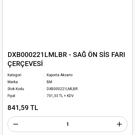
DXB000221LMLBR - SAĞ ÖN SİS FARI
ÇERÇEVESİ
Kategori
Kaporta Aksamı
Marka
BM
Stok Kodu
DXB000221LMLBR
Fiyat
701,33 TL + KDV
841,59 TL