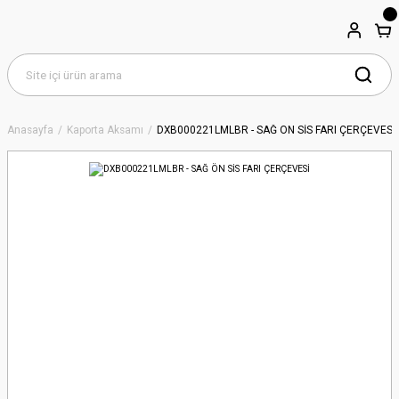
Anasayfa
Kaporta Aksamı
DXB000221LMLBR - SAĞ ÖN SİS FARI ÇERÇEVESİ