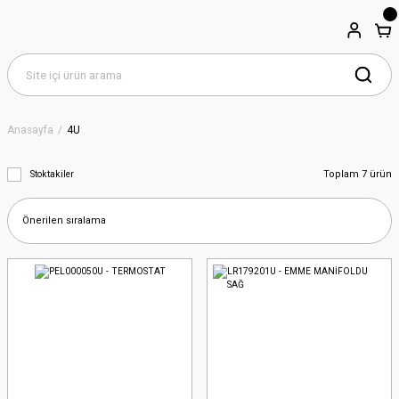
Anasayfa
4U
Toplam 7 ürün
Stoktakiler