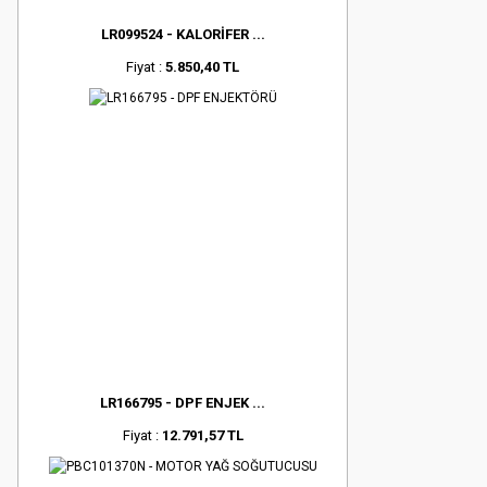
LR099524 - KALORİFER ...
Fiyat :
5.850,40 TL
LR166795 - DPF ENJEK ...
Fiyat :
12.791,57 TL