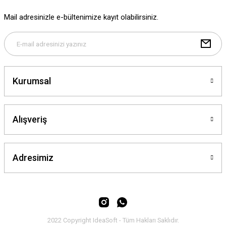
Ürün fiyatı diğer sitelerden daha pahalı.
Mail adresinizle e-bültenimize kayıt olabilirsiniz.
Bu ürüne benzer farklı alternatifler olmalı.
Kurumsal
Gönder
Alışveriş
Adresimiz
2022 Copyright IdeaSoft - Tüm Hakları Saklıdır.