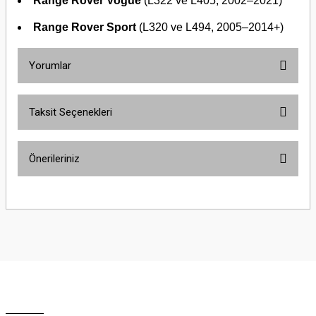
Range Rover Vogue
(L322 ve L405, 2002–2021)
Range Rover Sport
(L320 ve L494, 2005–2014+)
Yorumlar
Taksit Seçenekleri
Bu ürüne ilk yorumu siz yapın!
Önerileriniz
Yorum Yaz
Bu ürünün fiyat bilgisi, resim, ürün açıklamalarında ve diğer konularda
yetersiz gördüğünüz noktaları öneri formunu kullanarak tarafımıza
iletebilirsiniz.
Görüş ve önerileriniz için teşekkür ederiz.
Ürün resmi kalitesiz, bozuk veya görüntülenemiyor.
Ürün açıklamasında eksik bilgiler bulunuyor.
Ürün bilgilerinde hatalar bulunuyor.