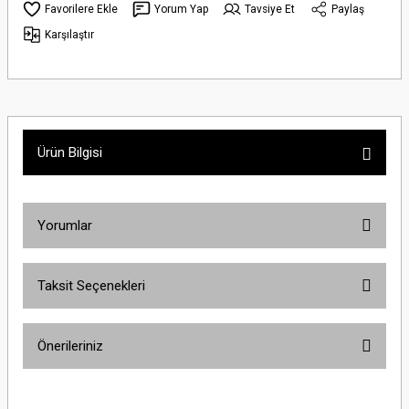
Yorum Yap
Tavsiye Et
Paylaş
Karşılaştır
Ürün Bilgisi
Yorumlar
Taksit Seçenekleri
Bu ürüne ilk yorumu siz yapın!
Önerileriniz
Yorum Yaz
Bu ürünün fiyat bilgisi, resim, ürün açıklamalarında ve diğer konularda
yetersiz gördüğünüz noktaları öneri formunu kullanarak tarafımıza