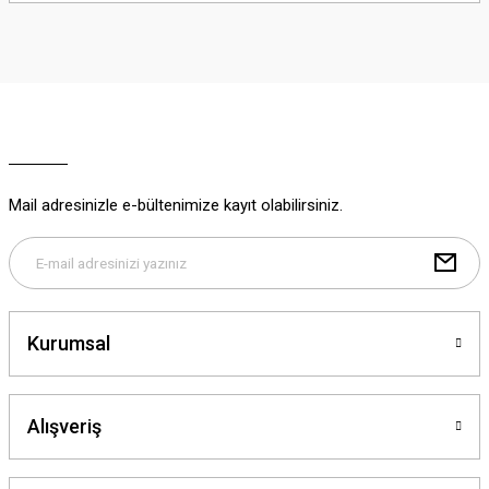
iletebilirsiniz.
Görüş ve önerileriniz için teşekkür ederiz.
Ürün resmi kalitesiz, bozuk veya görüntülenemiyor.
Ürün açıklamasında eksik bilgiler bulunuyor.
Ürün bilgilerinde hatalar bulunuyor.
Ürün fiyatı diğer sitelerden daha pahalı.
Mail adresinizle e-bültenimize kayıt olabilirsiniz.
Bu ürüne benzer farklı alternatifler olmalı.
Kurumsal
Gönder
Alışveriş