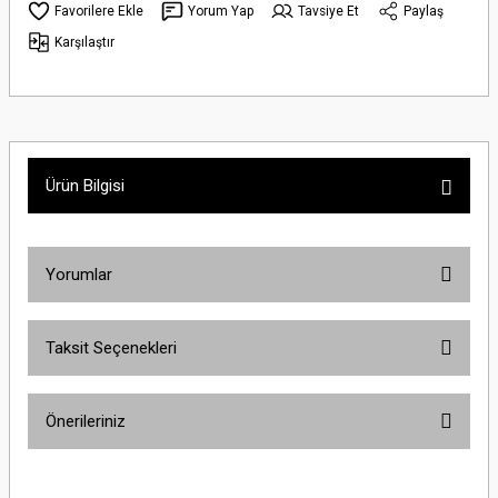
Yorum Yap
Tavsiye Et
Paylaş
Karşılaştır
Ürün Bilgisi
Yorumlar
Taksit Seçenekleri
Bu ürüne ilk yorumu siz yapın!
Önerileriniz
Yorum Yaz
Bu ürünün fiyat bilgisi, resim, ürün açıklamalarında ve diğer konularda
yetersiz gördüğünüz noktaları öneri formunu kullanarak tarafımıza