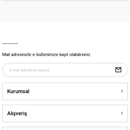
iletebilirsiniz.
Görüş ve önerileriniz için teşekkür ederiz.
Ürün resmi kalitesiz, bozuk veya görüntülenemiyor.
Ürün açıklamasında eksik bilgiler bulunuyor.
Ürün bilgilerinde hatalar bulunuyor.
Ürün fiyatı diğer sitelerden daha pahalı.
Mail adresinizle e-bültenimize kayıt olabilirsiniz.
Bu ürüne benzer farklı alternatifler olmalı.
Kurumsal
Gönder
Alışveriş