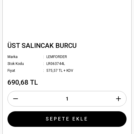
ÜST SALINCAK BURCU
Marka
LEMFORDER
Stok Kodu
LR063744L
Fiyat
575,57 TL + KDV
690,68 TL
SEPETE EKLE