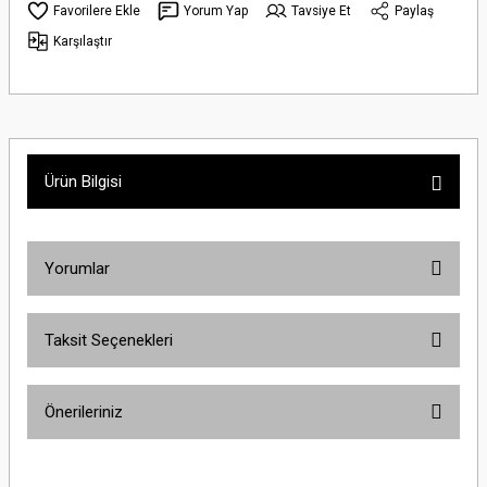
Yorum Yap
Tavsiye Et
Paylaş
Karşılaştır
Ürün Bilgisi
Yorumlar
Taksit Seçenekleri
Bu ürüne ilk yorumu siz yapın!
Önerileriniz
Yorum Yaz
Bu ürünün fiyat bilgisi, resim, ürün açıklamalarında ve diğer konularda
yetersiz gördüğünüz noktaları öneri formunu kullanarak tarafımıza