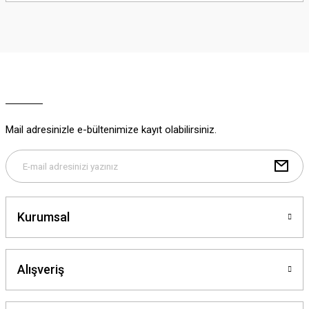
iletebilirsiniz.
Görüş ve önerileriniz için teşekkür ederiz.
Ürün resmi kalitesiz, bozuk veya görüntülenemiyor.
Ürün açıklamasında eksik bilgiler bulunuyor.
Ürün bilgilerinde hatalar bulunuyor.
Ürün fiyatı diğer sitelerden daha pahalı.
Mail adresinizle e-bültenimize kayıt olabilirsiniz.
Bu ürüne benzer farklı alternatifler olmalı.
Kurumsal
Gönder
Alışveriş