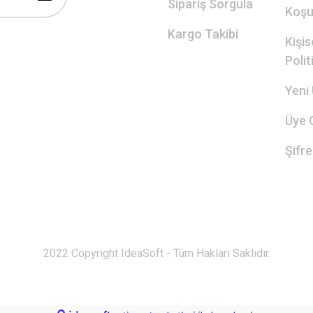
Sipariş Sorgula
Koşul
Kargo Takibi
Kişis
Polit
Yeni 
Üye G
Şifr
2022 Copyright IdeaSoft - Tüm Hakları Saklıdır.