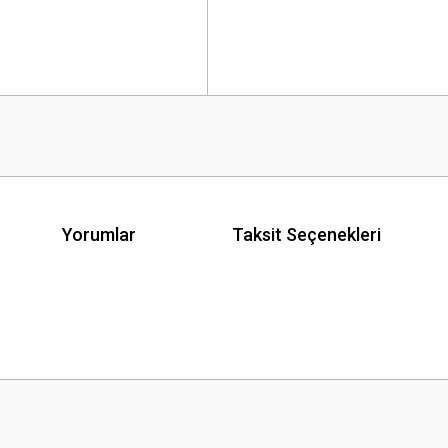
Yorumlar
Taksit Seçenekleri
 yetersiz gördüğünüz noktaları öneri formunu kullanarak tarafımıza iletebilirsini
Bu ürüne ilk yorumu siz yapın!