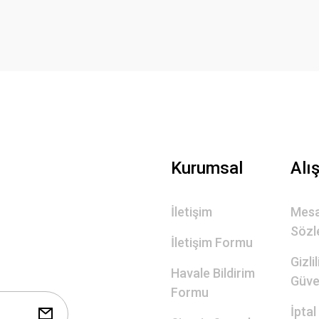
Yorum Yaz
Gönder
Kurumsal
Alı
İletişim
Mesa
Sözl
İletişim Formu
Gizli
Havale Bildirim
Güve
Formu
İptal