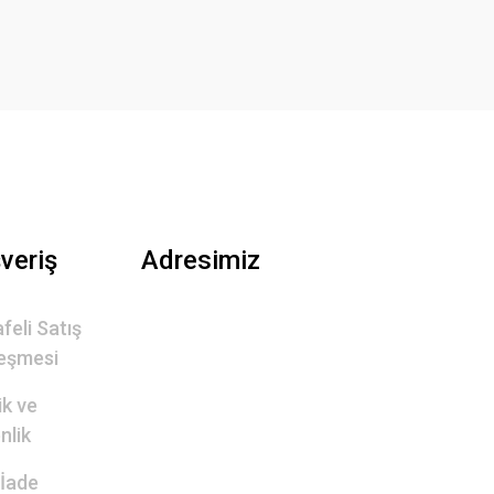
şveriş
Adresimiz
feli Satış
eşmesi
lik ve
nlik
 İade