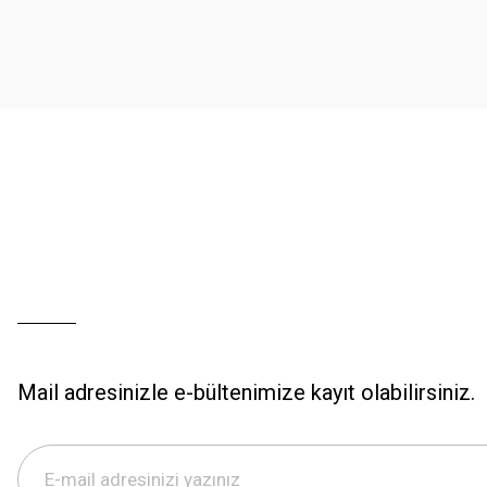
Ürün açıklamasında eksik bilgiler bulunuyor.
Ürün bilgilerinde hatalar bulunuyor.
Ürün fiyatı diğer sitelerden daha pahalı.
Bu ürüne benzer farklı alternatifler olmalı.
Mail adresinizle e-bültenimize kayıt olabilirsiniz.