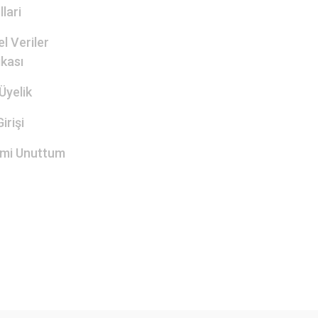
lari
el Veriler
ikası
Üyelik
irişi
emi Unuttum