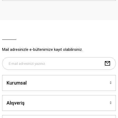
iletebilirsiniz.
Görüş ve önerileriniz için teşekkür ederiz.
Ürün resmi kalitesiz, bozuk veya görüntülenemiyor.
Ürün açıklamasında eksik bilgiler bulunuyor.
Ürün bilgilerinde hatalar bulunuyor.
Ürün fiyatı diğer sitelerden daha pahalı.
Mail adresinizle e-bültenimize kayıt olabilirsiniz.
Bu ürüne benzer farklı alternatifler olmalı.
Kurumsal
Gönder
Alışveriş