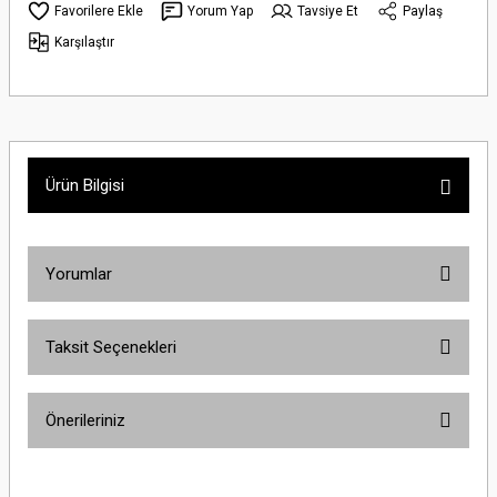
Yorum Yap
Tavsiye Et
Paylaş
Karşılaştır
Ürün Bilgisi
Yorumlar
Taksit Seçenekleri
Bu ürüne ilk yorumu siz yapın!
Önerileriniz
Yorum Yaz
Bu ürünün fiyat bilgisi, resim, ürün açıklamalarında ve diğer konularda
yetersiz gördüğünüz noktaları öneri formunu kullanarak tarafımıza