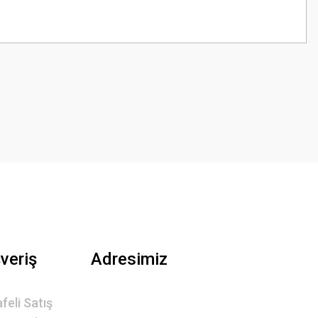
z.
şveriş
Adresimiz
feli Satış