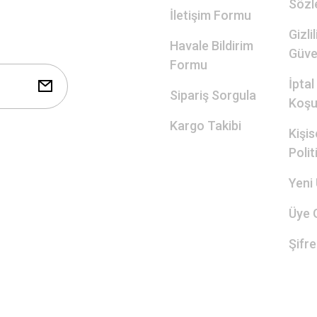
Sözl
İletişim Formu
Gizli
Havale Bildirim
Güve
Formu
İptal
Sipariş Sorgula
Koşul
Kargo Takibi
Kişis
Polit
Yeni 
Üye G
Şifr