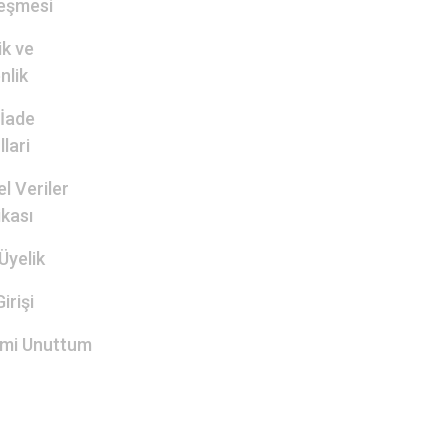
eşmesi
lik ve
nlik
 İade
lari
el Veriler
ikası
Üyelik
irişi
emi Unuttum