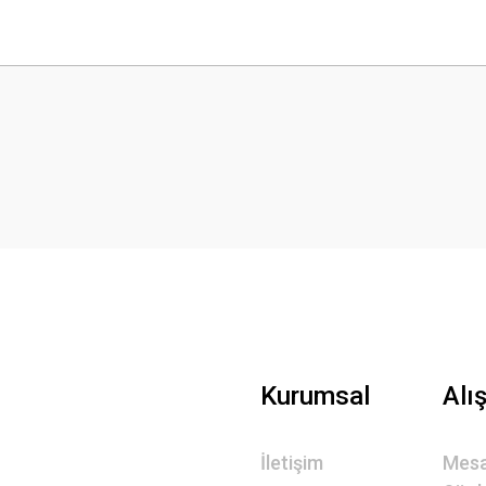
 yetersiz gördüğünüz noktaları öneri formunu kullanarak tarafımıza iletebilirsini
Bu ürüne ilk yorumu siz yapın!
Yorum Yaz
Gönder
Kurumsal
Alı
İletişim
Mesa