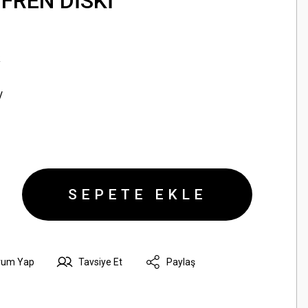
 FREN DİSKİ
R
V
SEPETE EKLE
rum Yap
Tavsiye Et
Paylaş