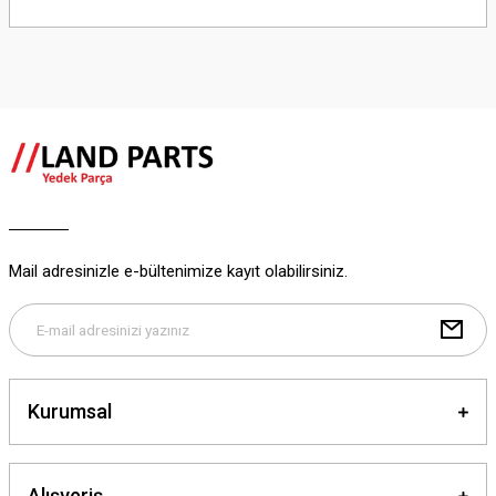
Bu ürünün fiyat bilgisi, resim, ürün açıklamalarında ve diğer konularda
yetersiz gördüğünüz noktaları öneri formunu kullanarak tarafımıza
iletebilirsiniz.
Görüş ve önerileriniz için teşekkür ederiz.
Ürün resmi kalitesiz, bozuk veya görüntülenemiyor.
Ürün açıklamasında eksik bilgiler bulunuyor.
Ürün bilgilerinde hatalar bulunuyor.
Ürün fiyatı diğer sitelerden daha pahalı.
Bu ürüne benzer farklı alternatifler olmalı.
Mail adresinizle e-bültenimize kayıt olabilirsiniz.
Gönder
Kurumsal
Alışveriş