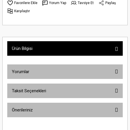
Yorum Yap
Tavsiye Et
Paylaş
Karşılaştır
Ürün Bilgisi
Yorumlar
Taksit Seçenekleri
Bu ürüne ilk yorumu siz yapın!
Önerileriniz
Yorum Yaz
Bu ürünün fiyat bilgisi, resim, ürün açıklamalarında ve diğer konularda
yetersiz gördüğünüz noktaları öneri formunu kullanarak tarafımıza