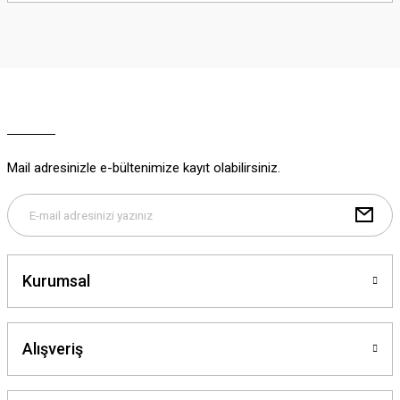
iletebilirsiniz.
Görüş ve önerileriniz için teşekkür ederiz.
Ürün resmi kalitesiz, bozuk veya görüntülenemiyor.
Ürün açıklamasında eksik bilgiler bulunuyor.
Ürün bilgilerinde hatalar bulunuyor.
Ürün fiyatı diğer sitelerden daha pahalı.
Mail adresinizle e-bültenimize kayıt olabilirsiniz.
Bu ürüne benzer farklı alternatifler olmalı.
Kurumsal
Gönder
Alışveriş