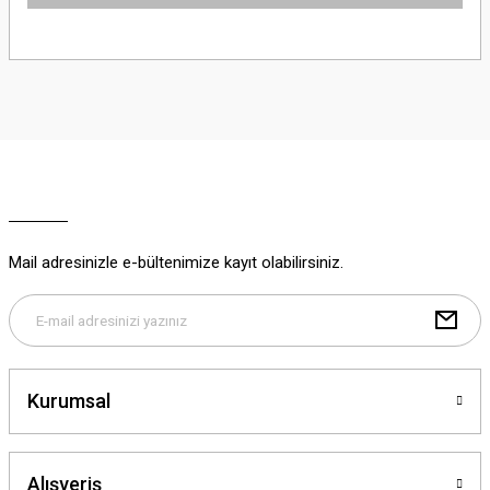
Bu ürünün fiyat bilgisi, resim, ürün açıklamalarında ve diğer konularda
yetersiz gördüğünüz noktaları öneri formunu kullanarak tarafımıza
iletebilirsiniz.
Görüş ve önerileriniz için teşekkür ederiz.
Ürün resmi kalitesiz, bozuk veya görüntülenemiyor.
Ürün açıklamasında eksik bilgiler bulunuyor.
Ürün bilgilerinde hatalar bulunuyor.
Ürün fiyatı diğer sitelerden daha pahalı.
Mail adresinizle e-bültenimize kayıt olabilirsiniz.
Bu ürüne benzer farklı alternatifler olmalı.
Kurumsal
Gönder
Alışveriş