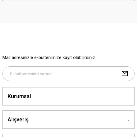
iletebilirsiniz.
Görüş ve önerileriniz için teşekkür ederiz.
Ürün resmi kalitesiz, bozuk veya görüntülenemiyor.
Ürün açıklamasında eksik bilgiler bulunuyor.
Ürün bilgilerinde hatalar bulunuyor.
Ürün fiyatı diğer sitelerden daha pahalı.
Mail adresinizle e-bültenimize kayıt olabilirsiniz.
Bu ürüne benzer farklı alternatifler olmalı.
Kurumsal
Gönder
Alışveriş