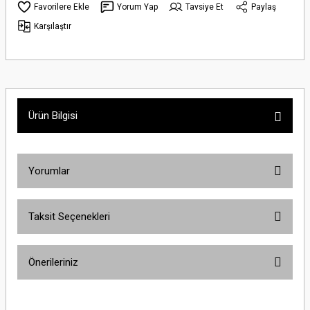
Yorum Yap
Tavsiye Et
Paylaş
Karşılaştır
Ürün Bilgisi
Yorumlar
Taksit Seçenekleri
Bu ürüne ilk yorumu siz yapın!
Önerileriniz
Yorum Yaz
Bu ürünün fiyat bilgisi, resim, ürün açıklamalarında ve diğer konularda
yetersiz gördüğünüz noktaları öneri formunu kullanarak tarafımıza