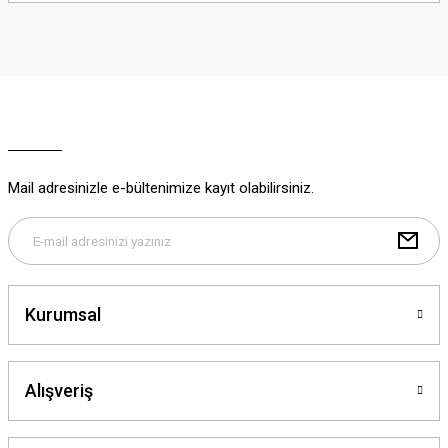
iletebilirsiniz.
Görüş ve önerileriniz için teşekkür ederiz.
Ürün resmi kalitesiz, bozuk veya görüntülenemiyor.
Ürün açıklamasında eksik bilgiler bulunuyor.
Ürün bilgilerinde hatalar bulunuyor.
Ürün fiyatı diğer sitelerden daha pahalı.
Mail adresinizle e-bültenimize kayıt olabilirsiniz.
Bu ürüne benzer farklı alternatifler olmalı.
Kurumsal
Gönder
Alışveriş