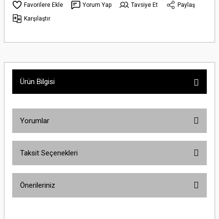
Yorum Yap
Tavsiye Et
Paylaş
Karşılaştır
Ürün Bilgisi
Yorumlar
Taksit Seçenekleri
Bu ürüne ilk yorumu siz yapın!
Önerileriniz
Yorum Yaz
Bu ürünün fiyat bilgisi, resim, ürün açıklamalarında ve diğer konularda
yetersiz gördüğünüz noktaları öneri formunu kullanarak tarafımıza