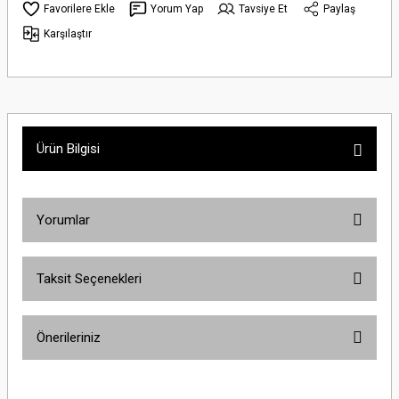
Yorum Yap
Tavsiye Et
Paylaş
Karşılaştır
Ürün Bilgisi
Yorumlar
Taksit Seçenekleri
Bu ürüne ilk yorumu siz yapın!
Önerileriniz
Yorum Yaz
Bu ürünün fiyat bilgisi, resim, ürün açıklamalarında ve diğer konularda
yetersiz gördüğünüz noktaları öneri formunu kullanarak tarafımıza