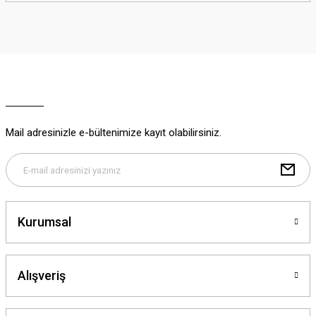
iletebilirsiniz.
Görüş ve önerileriniz için teşekkür ederiz.
Ürün resmi kalitesiz, bozuk veya görüntülenemiyor.
Ürün açıklamasında eksik bilgiler bulunuyor.
Ürün bilgilerinde hatalar bulunuyor.
Ürün fiyatı diğer sitelerden daha pahalı.
Mail adresinizle e-bültenimize kayıt olabilirsiniz.
Bu ürüne benzer farklı alternatifler olmalı.
Kurumsal
Gönder
Alışveriş