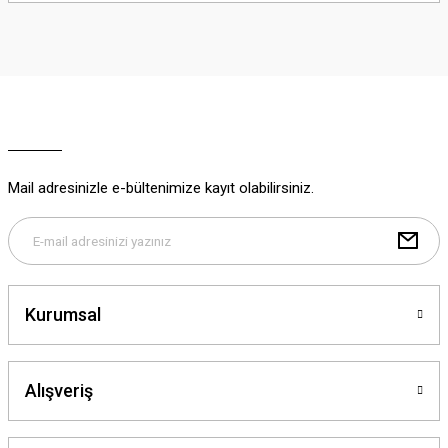
iletebilirsiniz.
Görüş ve önerileriniz için teşekkür ederiz.
Ürün resmi kalitesiz, bozuk veya görüntülenemiyor.
Ürün açıklamasında eksik bilgiler bulunuyor.
Ürün bilgilerinde hatalar bulunuyor.
Ürün fiyatı diğer sitelerden daha pahalı.
Mail adresinizle e-bültenimize kayıt olabilirsiniz.
Bu ürüne benzer farklı alternatifler olmalı.
Kurumsal
Gönder
Alışveriş