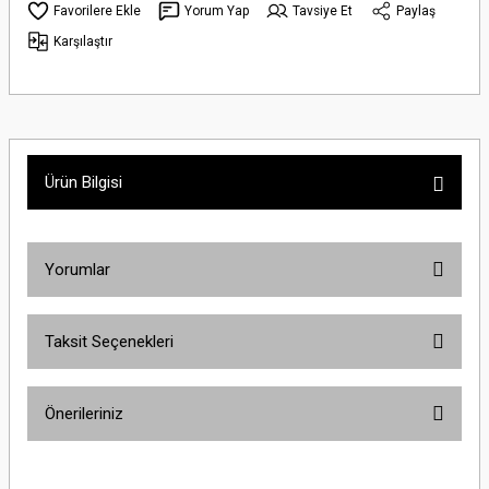
Yorum Yap
Tavsiye Et
Paylaş
Karşılaştır
Ürün Bilgisi
Yorumlar
Taksit Seçenekleri
Bu ürüne ilk yorumu siz yapın!
Önerileriniz
Yorum Yaz
Bu ürünün fiyat bilgisi, resim, ürün açıklamalarında ve diğer konularda
yetersiz gördüğünüz noktaları öneri formunu kullanarak tarafımıza