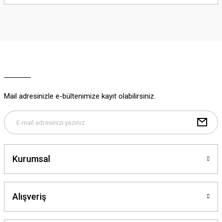
yetersiz gördüğünüz noktaları öneri formunu kullanarak tarafımıza
iletebilirsiniz.
Görüş ve önerileriniz için teşekkür ederiz.
Ürün resmi kalitesiz, bozuk veya görüntülenemiyor.
Ürün açıklamasında eksik bilgiler bulunuyor.
Ürün bilgilerinde hatalar bulunuyor.
Ürün fiyatı diğer sitelerden daha pahalı.
Mail adresinizle e-bültenimize kayıt olabilirsiniz.
Bu ürüne benzer farklı alternatifler olmalı.
Kurumsal
Gönder
Alışveriş