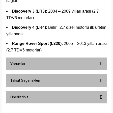
sağlar:
Discovery 3 (LR3):
2004 – 2009 yılları arası (2.7
TDV6 motorlar)
Discovery 4 (LR4):
Belirli 2.7 dizel motorlu ilk üretim
yıllarında
Range Rover Sport (L320):
2005 – 2013 yılları arası
(2.7 TDV6 motorlar)
Yorumlar
Taksit Seçenekleri
Bu ürüne ilk yorumu siz yapın!
Önerileriniz
Yorum Yaz
Bu ürünün fiyat bilgisi, resim, ürün açıklamalarında ve diğer konularda