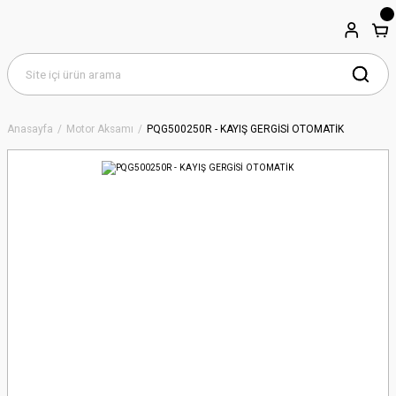
Anasayfa
Motor Aksamı
PQG500250R - KAYIŞ GERGİSİ OTOMATİK