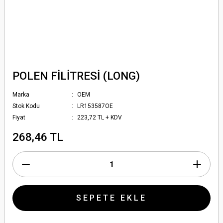
POLEN FİLİTRESİ (LONG)
Marka
OEM
Stok Kodu
LR153587OE
Fiyat
223,72 TL + KDV
268,46 TL
SEPETE EKLE