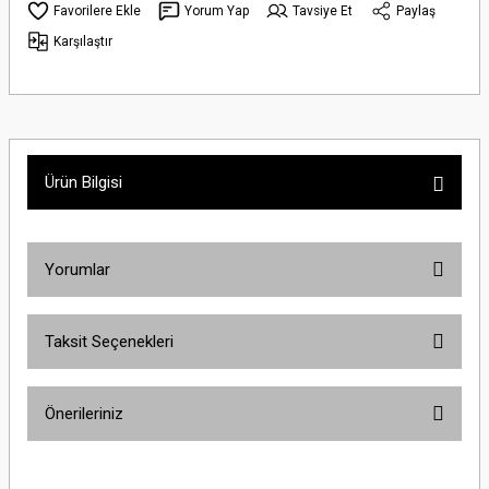
Yorum Yap
Tavsiye Et
Paylaş
Karşılaştır
Ürün Bilgisi
Yorumlar
Taksit Seçenekleri
Bu ürüne ilk yorumu siz yapın!
Önerileriniz
Yorum Yaz
Bu ürünün fiyat bilgisi, resim, ürün açıklamalarında ve diğer konularda
yetersiz gördüğünüz noktaları öneri formunu kullanarak tarafımıza