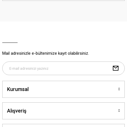
iletebilirsiniz.
Görüş ve önerileriniz için teşekkür ederiz.
Ürün resmi kalitesiz, bozuk veya görüntülenemiyor.
Ürün açıklamasında eksik bilgiler bulunuyor.
Ürün bilgilerinde hatalar bulunuyor.
Ürün fiyatı diğer sitelerden daha pahalı.
Mail adresinizle e-bültenimize kayıt olabilirsiniz.
Bu ürüne benzer farklı alternatifler olmalı.
Kurumsal
Gönder
Alışveriş