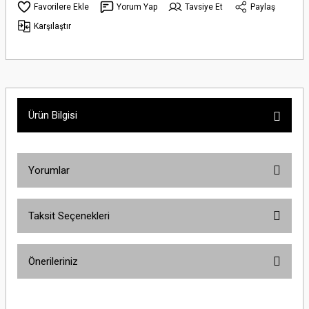
Yorum Yap
Tavsiye Et
Paylaş
Karşılaştır
Ürün Bilgisi
Yorumlar
Taksit Seçenekleri
Bu ürüne ilk yorumu siz yapın!
Önerileriniz
Yorum Yaz
Bu ürünün fiyat bilgisi, resim, ürün açıklamalarında ve diğer konularda
yetersiz gördüğünüz noktaları öneri formunu kullanarak tarafımıza