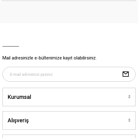
iletebilirsiniz.
Görüş ve önerileriniz için teşekkür ederiz.
Ürün resmi kalitesiz, bozuk veya görüntülenemiyor.
Ürün açıklamasında eksik bilgiler bulunuyor.
Ürün bilgilerinde hatalar bulunuyor.
Ürün fiyatı diğer sitelerden daha pahalı.
Mail adresinizle e-bültenimize kayıt olabilirsiniz.
Bu ürüne benzer farklı alternatifler olmalı.
Kurumsal
Gönder
Alışveriş