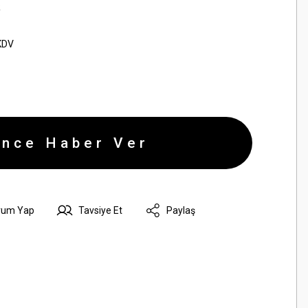
R
KDV
ince Haber Ver
rum Yap
Tavsiye Et
Paylaş