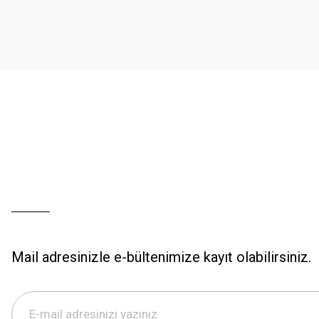
Ürün açıklamasında eksik bilgiler bulunuyor.
Ürün bilgilerinde hatalar bulunuyor.
Ürün fiyatı diğer sitelerden daha pahalı.
Bu ürüne benzer farklı alternatifler olmalı.
Mail adresinizle e-bültenimize kayıt olabilirsiniz.