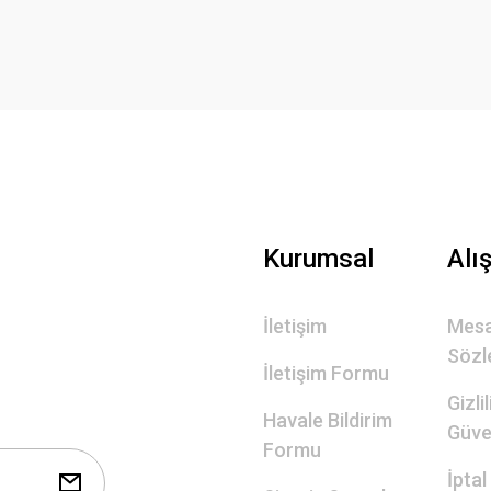
Yorum Yaz
Gönder
Kurumsal
Alı
İletişim
Mesa
Sözl
İletişim Formu
Gizli
Havale Bildirim
Güve
Formu
İptal