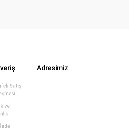
şveriş
Adresimiz
feli Satış
eşmesi
lik ve
nlik
 İade