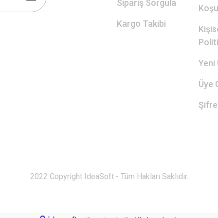
Sipariş Sorgula
Koşul
Kargo Takibi
Kişis
Polit
Yeni 
Üye G
Şifr
2022 Copyright IdeaSoft - Tüm Hakları Saklıdır.