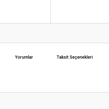
Yorumlar
Taksit Seçenekleri
 yetersiz gördüğünüz noktaları öneri formunu kullanarak tarafımıza iletebilirsini
Bu ürüne ilk yorumu siz yapın!