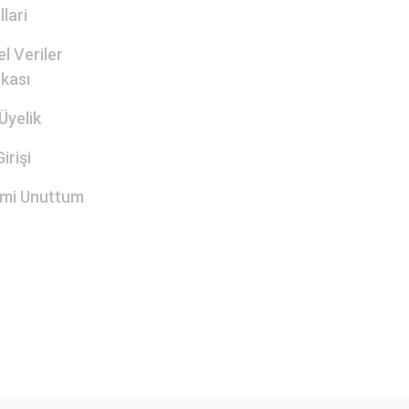
lari
el Veriler
ikası
Üyelik
irişi
emi Unuttum