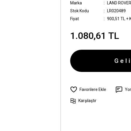
Marka
LAND ROVE
Stok Kodu
LR020489
Fiyat
900,51 TL + 
1.080,61 TL
Gel
Yo
Karşılaştır