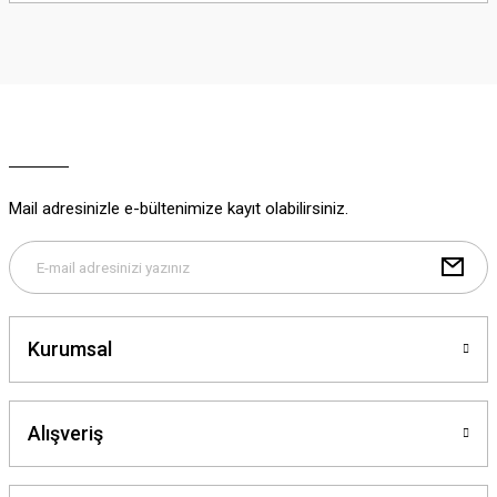
iletebilirsiniz.
Görüş ve önerileriniz için teşekkür ederiz.
Ürün resmi kalitesiz, bozuk veya görüntülenemiyor.
Ürün açıklamasında eksik bilgiler bulunuyor.
Ürün bilgilerinde hatalar bulunuyor.
Ürün fiyatı diğer sitelerden daha pahalı.
Mail adresinizle e-bültenimize kayıt olabilirsiniz.
Bu ürüne benzer farklı alternatifler olmalı.
Kurumsal
Gönder
Alışveriş