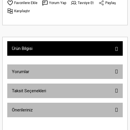
Yorum Yap
Tavsiye Et
Paylaş
Karşılaştır
Ürün Bilgisi
Yorumlar
Taksit Seçenekleri
Bu ürüne ilk yorumu siz yapın!
Önerileriniz
Yorum Yaz
Bu ürünün fiyat bilgisi, resim, ürün açıklamalarında ve diğer konularda
yetersiz gördüğünüz noktaları öneri formunu kullanarak tarafımıza