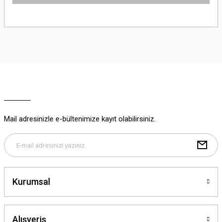
Bu ürünün fiyat bilgisi, resim, ürün açıklamalarında ve diğer konularda
yetersiz gördüğünüz noktaları öneri formunu kullanarak tarafımıza
iletebilirsiniz.
Görüş ve önerileriniz için teşekkür ederiz.
Ürün resmi kalitesiz, bozuk veya görüntülenemiyor.
Ürün açıklamasında eksik bilgiler bulunuyor.
Ürün bilgilerinde hatalar bulunuyor.
Ürün fiyatı diğer sitelerden daha pahalı.
Mail adresinizle e-bültenimize kayıt olabilirsiniz.
Bu ürüne benzer farklı alternatifler olmalı.
Kurumsal
Gönder
Alışveriş