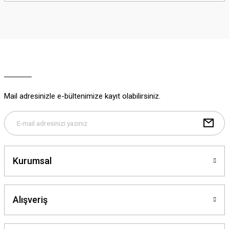
iletebilirsiniz.
Görüş ve önerileriniz için teşekkür ederiz.
Ürün resmi kalitesiz, bozuk veya görüntülenemiyor.
Ürün açıklamasında eksik bilgiler bulunuyor.
Ürün bilgilerinde hatalar bulunuyor.
Ürün fiyatı diğer sitelerden daha pahalı.
Mail adresinizle e-bültenimize kayıt olabilirsiniz.
Bu ürüne benzer farklı alternatifler olmalı.
Kurumsal
Gönder
Alışveriş