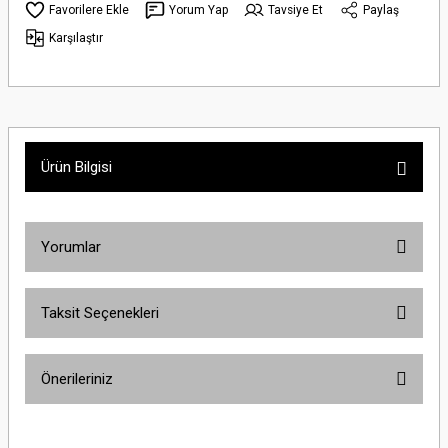
Yorum Yap
Tavsiye Et
Paylaş
Karşılaştır
Ürün Bilgisi
Yorumlar
Taksit Seçenekleri
Bu ürüne ilk yorumu siz yapın!
Önerileriniz
Yorum Yaz
Bu ürünün fiyat bilgisi, resim, ürün açıklamalarında ve diğer konularda
yetersiz gördüğünüz noktaları öneri formunu kullanarak tarafımıza