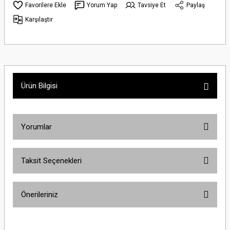
Yorum Yap
Tavsiye Et
Paylaş
Karşılaştır
Ürün Bilgisi
Yorumlar
Taksit Seçenekleri
Bu ürüne ilk yorumu siz yapın!
Önerileriniz
Yorum Yaz
Bu ürünün fiyat bilgisi, resim, ürün açıklamalarında ve diğer konularda
yetersiz gördüğünüz noktaları öneri formunu kullanarak tarafımıza