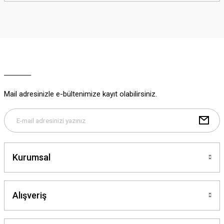
iletebilirsiniz.
Görüş ve önerileriniz için teşekkür ederiz.
Ürün resmi kalitesiz, bozuk veya görüntülenemiyor.
Ürün açıklamasında eksik bilgiler bulunuyor.
Ürün bilgilerinde hatalar bulunuyor.
Ürün fiyatı diğer sitelerden daha pahalı.
Mail adresinizle e-bültenimize kayıt olabilirsiniz.
Bu ürüne benzer farklı alternatifler olmalı.
Kurumsal
Gönder
Alışveriş