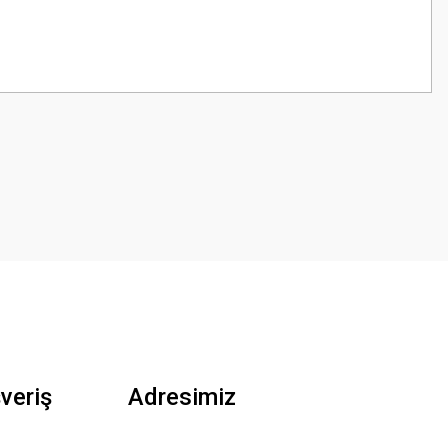
z.
şveriş
Adresimiz