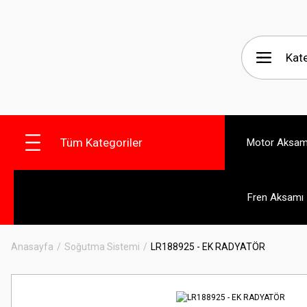
Tüm Kategoriler
Motor Aksam
Fren Aksamı
Anasayfa
Soğutma Sistemi
LR188925 - EK RADYATÖR