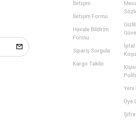
İletişim
Mesa
Sözl
İletişim Formu
Gizli
Havale Bildirim
Güve
Formu
İptal
Sipariş Sorgula
Koşul
Kargo Takibi
Kişis
Polit
Yeni 
Üye G
Şifr