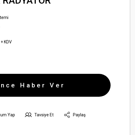
K RADYATÖR
temi
R
 + KDV
ince Haber Ver
rum Yap
Tavsiye Et
Paylaş