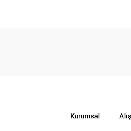
 yetersiz gördüğünüz noktaları öneri formunu kullanarak tarafımıza iletebilirsini
Bu ürüne ilk yorumu siz yapın!
Yorum Yaz
Gönder
Kurumsal
Alı