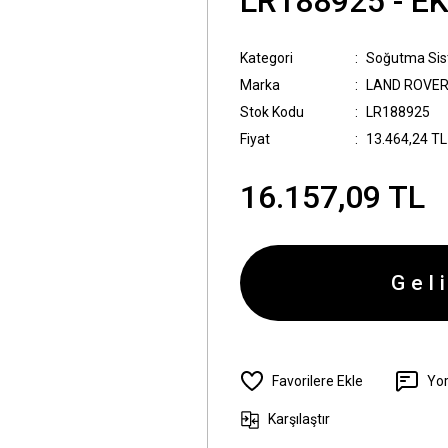
LR188925 - E
Kategori
Soğutma Sis
Marka
LAND ROVE
Stok Kodu
LR188925
Fiyat
13.464,24 TL
16.157,09 TL
Gel
Yo
Karşılaştır