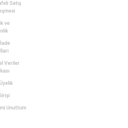
feli Satış
eşmesi
lik ve
nlik
 İade
lari
el Veriler
ikası
Üyelik
irişi
emi Unuttum