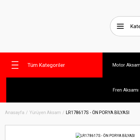
Tüm Kategoriler
Motor Aksam
Fren Aksamı
Anasayfa
Yürüyen Aksam
LR178617S - ÖN PORYA BİLYASI