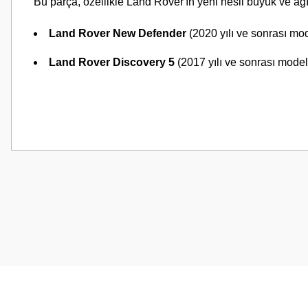
Bu parça, özellikle Land Rover'ın yeni nesil büyük ve ağır 
Land Rover New Defender
(2020 yılı ve sonrası mod
Land Rover Discovery 5
(2017 yılı ve sonrası model
Bu ürünün fiyat bilgisi, resim, ürün açıklamalarında ve diğer konularda
Görüş ve önerileriniz için teşekkür ederiz.
Ürün resmi kalitesiz, bozuk veya görüntülenemiyor.
Ürün açıklamasında eksik bilgiler bulunuyor.
Ürün bilgilerinde hatalar bulunuyor.
Ürün fiyatı diğer sitelerden daha pahalı.
Bu ürüne benzer farklı alternatifler olmalı.