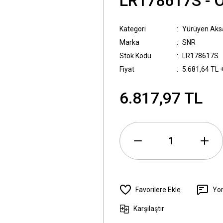
LR178617S - 
Kategori
Yürüyen Ak
Marka
SNR
Stok Kodu
LR178617S
Fiyat
5.681,64 TL 
6.817,97 TL
Yo
Karşılaştır