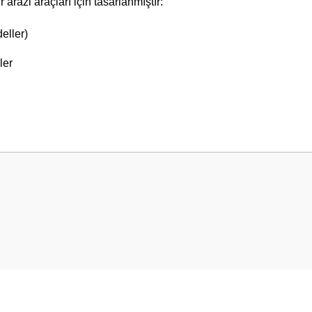
arazi araçları için tasarlanmıştır:
eller)
ler
 yetersiz gördüğünüz noktaları öneri formunu kullanarak tarafımıza iletebilirsini
Bu ürüne ilk yorumu siz yapın!
Yorum Yaz