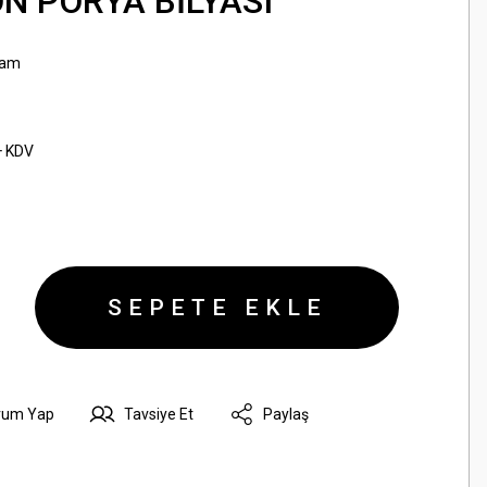
ÖN PORYA BİLYASI
sam
+ KDV
SEPETE EKLE
rum Yap
Tavsiye Et
Paylaş