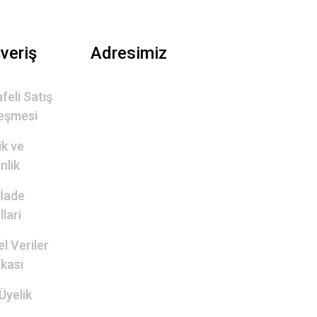
şveriş
Adresimiz
feli Satış
eşmesi
lik ve
nlik
 İade
lari
el Veriler
ikası
Üyelik