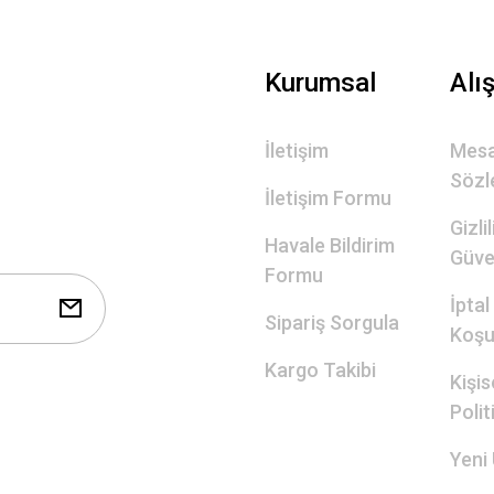
Gönder
Kurumsal
Alı
İletişim
Mesa
Sözl
İletişim Formu
Gizli
Havale Bildirim
Güve
Formu
İptal
Sipariş Sorgula
Koşul
Kargo Takibi
Kişis
Polit
Yeni 