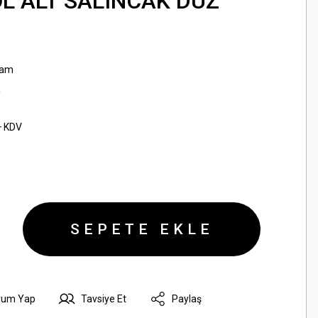
OL ALT SALINCAK DÜZ
sam
R
+ KDV
SEPETE EKLE
rum Yap
Tavsiye Et
Paylaş