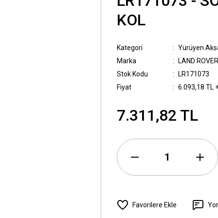
LR171073 - S
KOL
Kategori
Yürüyen Ak
Marka
LAND ROVE
Stok Kodu
LR171073
Fiyat
6.093,18 TL 
7.311,82 TL
Yo