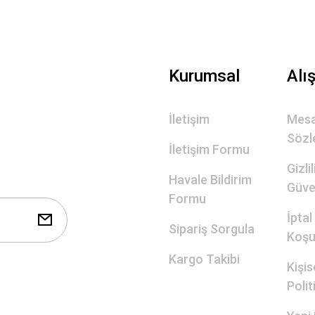
Gönder
Kurumsal
Alı
İletişim
Mesa
Sözl
İletişim Formu
Gizli
Havale Bildirim
Güve
Formu
İptal
Sipariş Sorgula
Koşul
Kargo Takibi
Kişis
Polit