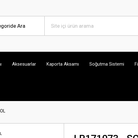
ı
Aksesuarlar
Kaporta Aksamı
Soğutma Sistemi
F
KOL