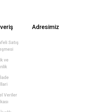
şveriş
Adresimiz
feli Satış
eşmesi
lik ve
nlik
 İade
lari
el Veriler
ikası