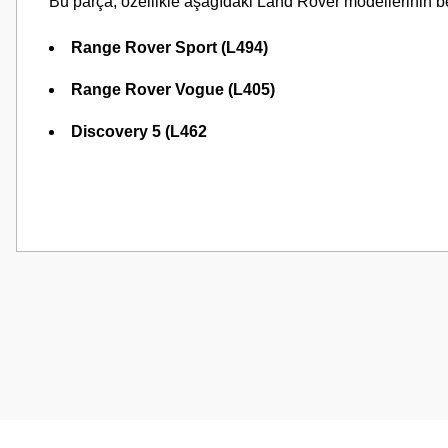
Bu parça, özellikle aşağıdaki Land Rover modellerinin bel
Range Rover Sport (L494)
Range Rover Vogue (L405)
Discovery 5 (L462
Bu ürünün fiyat bilgisi, resim, ürün açıklamalarında ve diğer konularda
Görüş ve önerileriniz için teşekkür ederiz.
Ürün resmi kalitesiz, bozuk veya görüntülenemiyor.
Ürün açıklamasında eksik bilgiler bulunuyor.
Ürün bilgilerinde hatalar bulunuyor.
Ürün fiyatı diğer sitelerden daha pahalı.
Bu ürüne benzer farklı alternatifler olmalı.