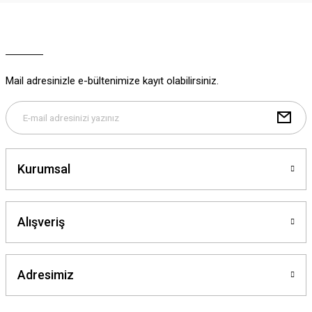
Ürün resmi kalitesiz, bozuk veya görüntülenemiyor.
Ürün açıklamasında eksik bilgiler bulunuyor.
Ürün bilgilerinde hatalar bulunuyor.
Ürün fiyatı diğer sitelerden daha pahalı.
Mail adresinizle e-bültenimize kayıt olabilirsiniz.
Bu ürüne benzer farklı alternatifler olmalı.
Kurumsal
Gönder
Alışveriş
Adresimiz