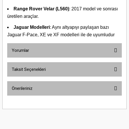
Range Rover Velar (L560)
: 2017 model ve sonrası
üretilen araçlar.
Jaguar Modelleri
: Aynı altyapıyı paylaşan bazı
Jaguar F-Pace, XE ve XF modelleri ile de uyumludur
Yorumlar
Taksit Seçenekleri
Bu ürüne ilk yorumu siz yapın!
Önerileriniz
Yorum Yaz
Bu ürünün fiyat bilgisi, resim, ürün açıklamalarında ve diğer konularda
yetersiz gördüğünüz noktaları öneri formunu kullanarak tarafımıza
iletebilirsiniz.
Görüş ve önerileriniz için teşekkür ederiz.