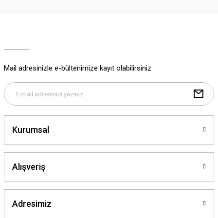
Ürün resmi kalitesiz, bozuk veya görüntülenemiyor.
Ürün açıklamasında eksik bilgiler bulunuyor.
Ürün bilgilerinde hatalar bulunuyor.
Ürün fiyatı diğer sitelerden daha pahalı.
Mail adresinizle e-bültenimize kayıt olabilirsiniz.
Bu ürüne benzer farklı alternatifler olmalı.
Kurumsal
Gönder
Alışveriş
Adresimiz