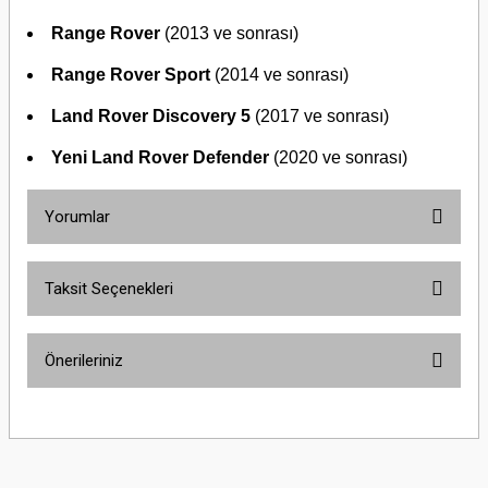
Range Rover
(2013 ve sonrası)
Range Rover Sport
(2014 ve sonrası)
Land Rover Discovery 5
(2017 ve sonrası)
Yeni Land Rover Defender
(2020 ve sonrası)
Yorumlar
Taksit Seçenekleri
Bu ürüne ilk yorumu siz yapın!
Önerileriniz
Yorum Yaz
Bu ürünün fiyat bilgisi, resim, ürün açıklamalarında ve diğer konularda
yetersiz gördüğünüz noktaları öneri formunu kullanarak tarafımıza
iletebilirsiniz.
Görüş ve önerileriniz için teşekkür ederiz.