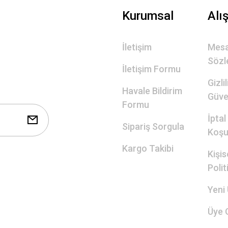
Gönder
Kurumsal
Alı
İletişim
Mesa
Sözl
İletişim Formu
Gizli
Havale Bildirim
Güve
Formu
İptal
Sipariş Sorgula
Koşul
Kargo Takibi
Kişis
Polit
Yeni 
Üye G