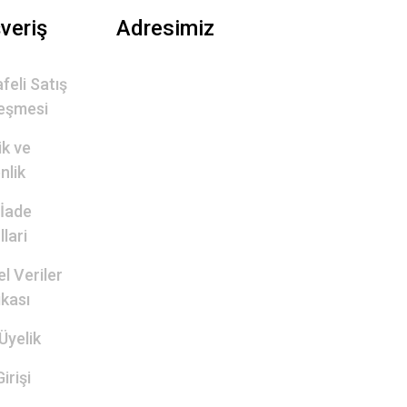
şveriş
Adresimiz
feli Satış
eşmesi
lik ve
nlik
 İade
lari
el Veriler
ikası
Üyelik
irişi