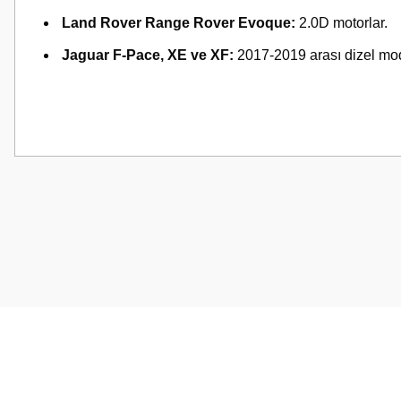
Land Rover Range Rover Evoque:
2.0D motorlar.
Jaguar F-Pace, XE ve XF:
2017-2019 arası dizel mod
Bu ürünün fiyat bilgisi, resim, ürün açıklamalarında ve diğer konularda
Görüş ve önerileriniz için teşekkür ederiz.
Ürün resmi kalitesiz, bozuk veya görüntülenemiyor.
Ürün açıklamasında eksik bilgiler bulunuyor.
Ürün bilgilerinde hatalar bulunuyor.
Ürün fiyatı diğer sitelerden daha pahalı.
Bu ürüne benzer farklı alternatifler olmalı.