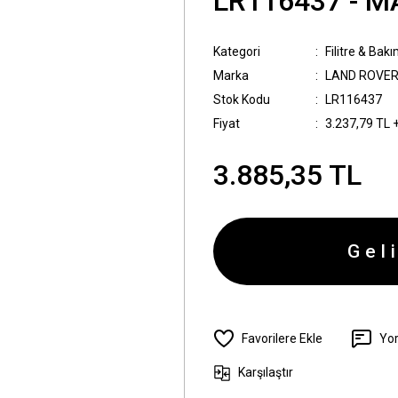
LR116437 - M
Kategori
Filitre & Bak
Marka
LAND ROVE
Stok Kodu
LR116437
Fiyat
3.237,79 TL 
3.885,35 TL
Gel
Yo
Karşılaştır