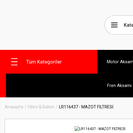
Tüm Kategoriler
Motor Aksam
Fren Aksamı
Anasayfa
Filitre & Bakım
LR116437 - MAZOT FİLTRESİ