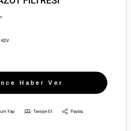
AZOT FİLTRESİ
ım
R
+ KDV
ince Haber Ver
rum Yap
Tavsiye Et
Paylaş