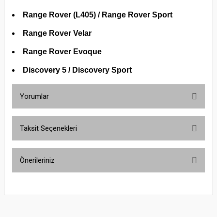
Range Rover (L405) / Range Rover Sport
Range Rover Velar
Range Rover Evoque
Discovery 5 / Discovery Sport
Yorumlar
Taksit Seçenekleri
Bu ürüne ilk yorumu siz yapın!
Önerileriniz
Yorum Yaz
Bu ürünün fiyat bilgisi, resim, ürün açıklamalarında ve diğer konularda
yetersiz gördüğünüz noktaları öneri formunu kullanarak tarafımıza
iletebilirsiniz.
Görüş ve önerileriniz için teşekkür ederiz.