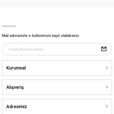
Ürün resmi kalitesiz, bozuk veya görüntülenemiyor.
Ürün açıklamasında eksik bilgiler bulunuyor.
Ürün bilgilerinde hatalar bulunuyor.
Ürün fiyatı diğer sitelerden daha pahalı.
Mail adresinizle e-bültenimize kayıt olabilirsiniz.
Bu ürüne benzer farklı alternatifler olmalı.
Kurumsal
Gönder
Alışveriş
Adresimiz