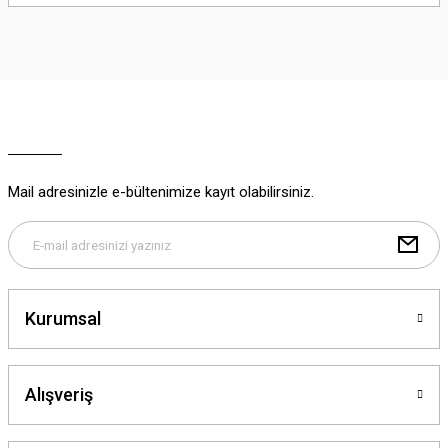
yetersiz gördüğünüz noktaları öneri formunu kullanarak tarafımıza
iletebilirsiniz.
Görüş ve önerileriniz için teşekkür ederiz.
Ürün resmi kalitesiz, bozuk veya görüntülenemiyor.
Ürün açıklamasında eksik bilgiler bulunuyor.
Ürün bilgilerinde hatalar bulunuyor.
Ürün fiyatı diğer sitelerden daha pahalı.
Mail adresinizle e-bültenimize kayıt olabilirsiniz.
Bu ürüne benzer farklı alternatifler olmalı.
Kurumsal
Gönder
Alışveriş