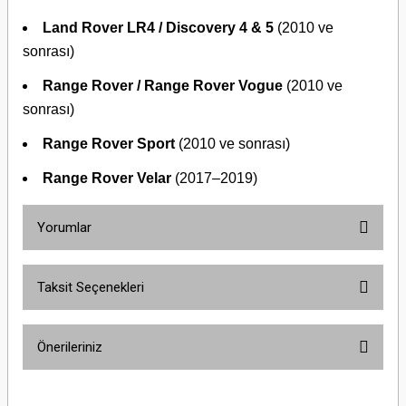
Land Rover LR4 / Discovery 4 & 5
(2010 ve
sonrası)
Range Rover / Range Rover Vogue
(2010 ve
sonrası)
Range Rover Sport
(2010 ve sonrası)
Range Rover Velar
(2017–2019)
Yorumlar
Taksit Seçenekleri
Bu ürüne ilk yorumu siz yapın!
Önerileriniz
Yorum Yaz
Bu ürünün fiyat bilgisi, resim, ürün açıklamalarında ve diğer konularda