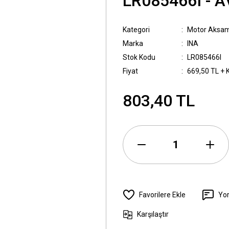
LR085466I - 
Kategori
Motor Aksam
Marka
INA
Stok Kodu
LR085466I
Fiyat
669,50 TL + 
803,40 TL
Yo
Karşılaştır