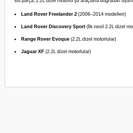
Bu parça, 2.2L dizel motorlu şu araçlarla doğrudan uyum
Land Rover Freelander 2
(2006–2014 modelleri)
Land Rover Discovery Sport
(İlk nesil 2.2L dizel mo
Range Rover Evoque
(2.2L dizel motorlular)
Jaguar XF
(2.2L dizel motorlular)
Bu ürünün fiyat bilgisi, resim, ürün açıklamalarında ve diğer konularda
Görüş ve önerileriniz için teşekkür ederiz.
Ürün resmi kalitesiz, bozuk veya görüntülenemiyor.
Ürün açıklamasında eksik bilgiler bulunuyor.
Ürün bilgilerinde hatalar bulunuyor.
Ürün fiyatı diğer sitelerden daha pahalı.