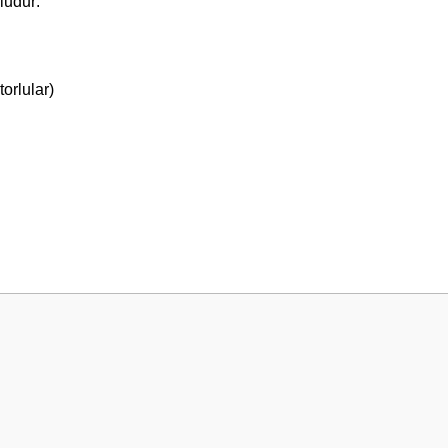
ludur:
torlular)
 yetersiz gördüğünüz noktaları öneri formunu kullanarak tarafımıza iletebilirsini
Bu ürüne ilk yorumu siz yapın!
Yorum Yaz