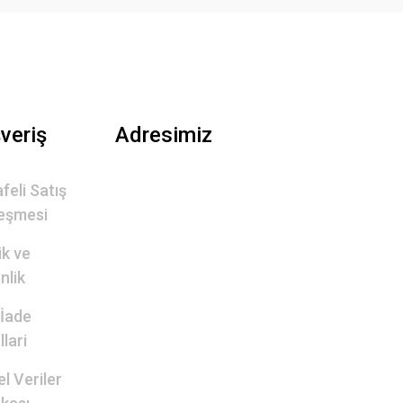
şveriş
Adresimiz
feli Satış
eşmesi
lik ve
nlik
 İade
lari
el Veriler