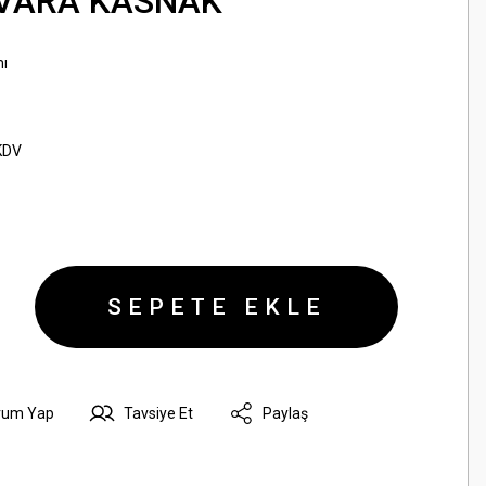
AVARA KASNAK
ı
KDV
SEPETE EKLE
rum Yap
Tavsiye Et
Paylaş