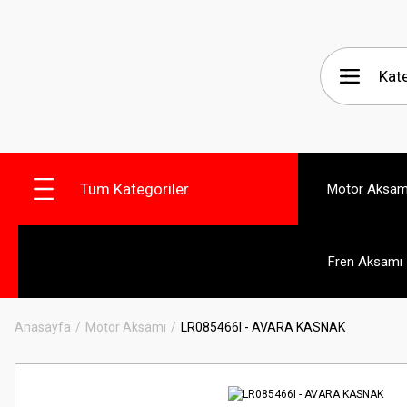
Tüm Kategoriler
Motor Aksam
Fren Aksamı
Anasayfa
Motor Aksamı
LR085466I - AVARA KASNAK