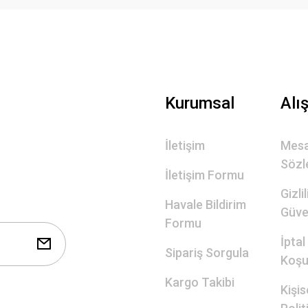
Gönder
Kurumsal
Alı
İletişim
Mesa
Sözl
İletişim Formu
Gizli
Havale Bildirim
Güve
Formu
İptal
Sipariş Sorgula
Koşul
Kargo Takibi
Kişis