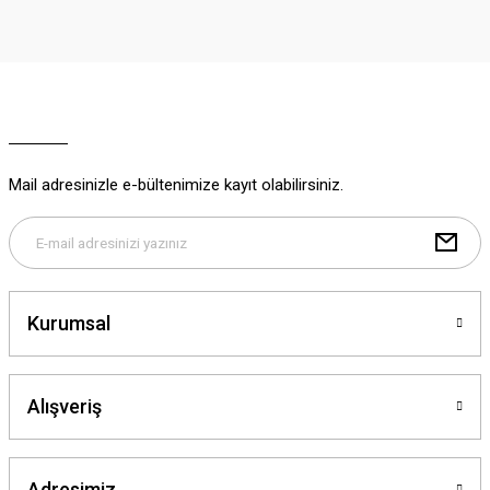
Görüş ve önerileriniz için teşekkür ederiz.
Ürün resmi kalitesiz, bozuk veya görüntülenemiyor.
Ürün açıklamasında eksik bilgiler bulunuyor.
Ürün bilgilerinde hatalar bulunuyor.
Ürün fiyatı diğer sitelerden daha pahalı.
Mail adresinizle e-bültenimize kayıt olabilirsiniz.
Bu ürüne benzer farklı alternatifler olmalı.
Kurumsal
Gönder
Alışveriş
Adresimiz