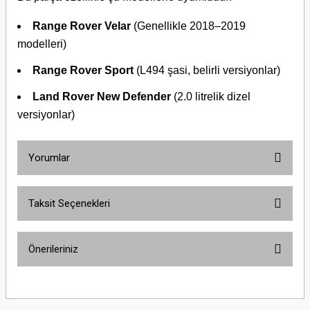
Range Rover Velar
(Genellikle 2018–2019
modelleri)
Range Rover Sport
(L494 şasi, belirli versiyonlar)
Land Rover New Defender
(2.0 litrelik dizel
versiyonlar)
Yorumlar
Taksit Seçenekleri
Bu ürüne ilk yorumu siz yapın!
Önerileriniz
Yorum Yaz
Bu ürünün fiyat bilgisi, resim, ürün açıklamalarında ve diğer konularda
yetersiz gördüğünüz noktaları öneri formunu kullanarak tarafımıza
iletebilirsiniz.