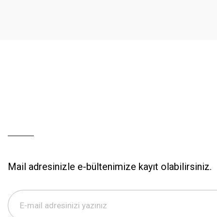
Ürün bilgilerinde hatalar bulunuyor.
Ürün fiyatı diğer sitelerden daha pahalı.
Bu ürüne benzer farklı alternatifler olmalı.
Mail adresinizle e-bültenimize kayıt olabilirsiniz.