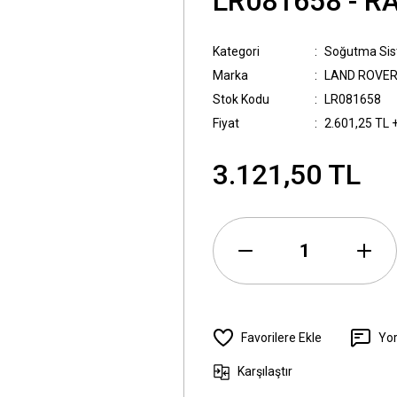
LR081658 - 
Kategori
Soğutma Sis
Marka
LAND ROVE
Stok Kodu
LR081658
Fiyat
2.601,25 TL 
3.121,50 TL
Yo
Karşılaştır