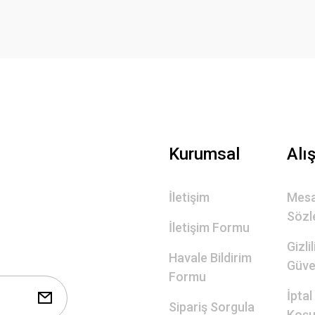
Gönder
Kurumsal
Alı
İletişim
Mesa
Sözl
İletişim Formu
Gizli
Havale Bildirim
Güve
Formu
İptal
Sipariş Sorgula
Koşul