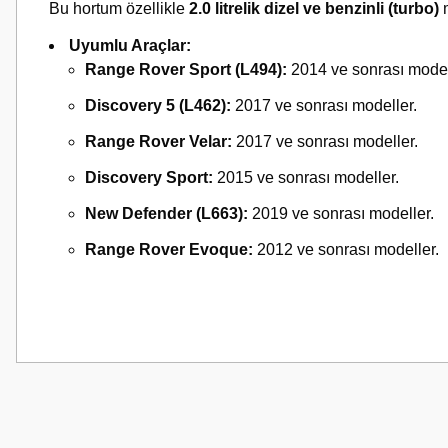
Bu hortum özellikle
2.0 litrelik dizel ve benzinli (turbo)
m
Uyumlu Araçlar:
Range Rover Sport (L494):
2014 ve sonrası model
Discovery 5 (L462):
2017 ve sonrası modeller.
Range Rover Velar:
2017 ve sonrası modeller.
Discovery Sport:
2015 ve sonrası modeller.
New Defender (L663):
2019 ve sonrası modeller.
Range Rover Evoque:
2012 ve sonrası modeller.
Bu ürünün fiyat bilgisi, resim, ürün açıklamalarında ve diğer konularda
Görüş ve önerileriniz için teşekkür ederiz.
Ürün resmi kalitesiz, bozuk veya görüntülenemiyor.
Ürün açıklamasında eksik bilgiler bulunuyor.