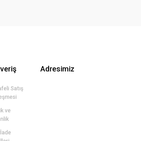
şveriş
Adresimiz
feli Satış
eşmesi
lik ve
nlik
 İade
lari