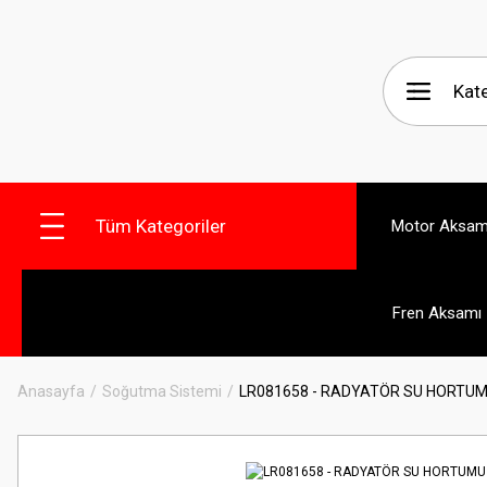
Tüm Kategoriler
Motor Aksam
Fren Aksamı
Anasayfa
Soğutma Sistemi
LR081658 - RADYATÖR SU HORTU