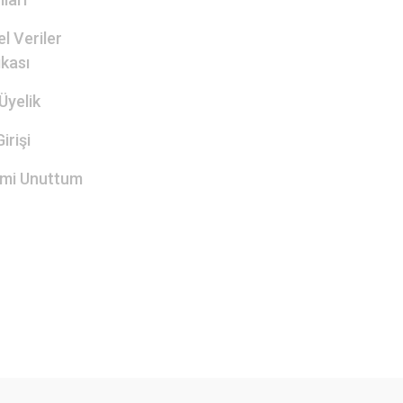
el Veriler
ikası
Üyelik
irişi
emi Unuttum