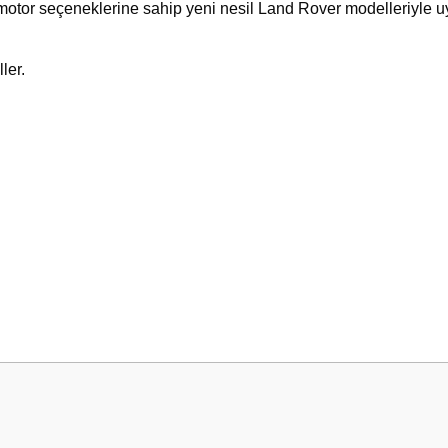
otor seçeneklerine sahip yeni nesil Land Rover modelleriyle 
ler.
 yetersiz gördüğünüz noktaları öneri formunu kullanarak tarafımıza iletebilirsini
Bu ürüne ilk yorumu siz yapın!
Yorum Yaz