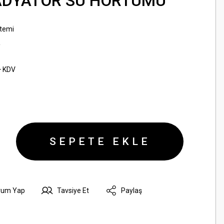
RADYATÖR SU HORTUMU
temi
R
+ KDV
SEPETE EKLE
rum Yap
Tavsiye Et
Paylaş