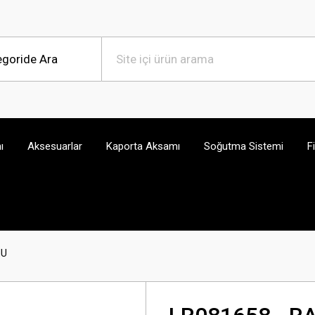
ı
Aksesuarlar
Kaporta Aksamı
Soğutma Sistemi
F
MU