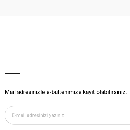
Ürün fiyatı diğer sitelerden daha pahalı.
Bu ürüne benzer farklı alternatifler olmalı.
Mail adresinizle e-bültenimize kayıt olabilirsiniz.