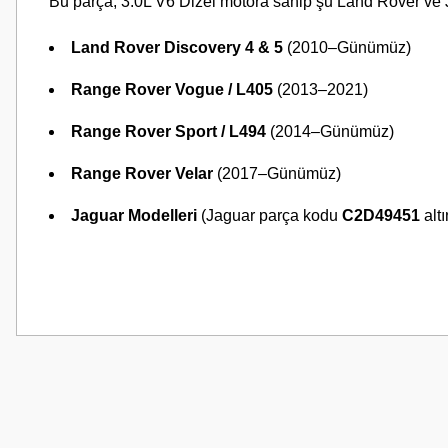
Bu parça, 3.0L V6 Dizel motora sahip şu Land Rover ve J
Land Rover Discovery 4 & 5
(2010–Günümüz)
Range Rover Vogue / L405
(2013–2021)
Range Rover Sport / L494
(2014–Günümüz)
Range Rover Velar
(2017–Günümüz)
Jaguar Modelleri
(Jaguar parça kodu
C2D49451
alt
Bu ürünün fiyat bilgisi, resim, ürün açıklamalarında ve diğer konularda
Görüş ve önerileriniz için teşekkür ederiz.
Ürün resmi kalitesiz, bozuk veya görüntülenemiyor.
Ürün açıklamasında eksik bilgiler bulunuyor.
Ürün bilgilerinde hatalar bulunuyor.