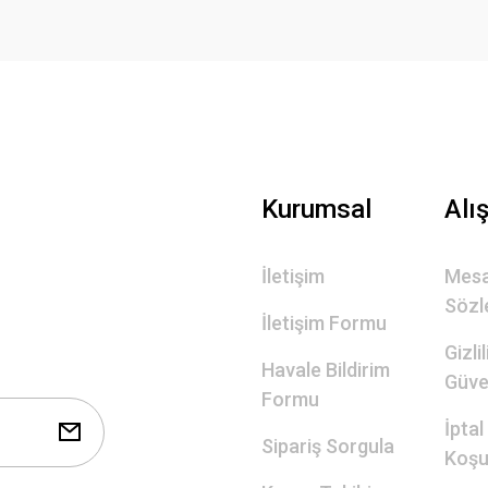
Gönder
Kurumsal
Alı
İletişim
Mesa
Sözl
İletişim Formu
Gizli
Havale Bildirim
Güve
Formu
İptal
Sipariş Sorgula
Koşul