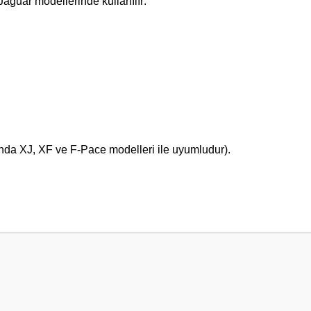
aguar modellerinde kullanılır:
ında XJ, XF ve F-Pace modelleri ile uyumludur).
 yetersiz gördüğünüz noktaları öneri formunu kullanarak tarafımıza iletebilirsini
Bu ürüne ilk yorumu siz yapın!
Yorum Yaz