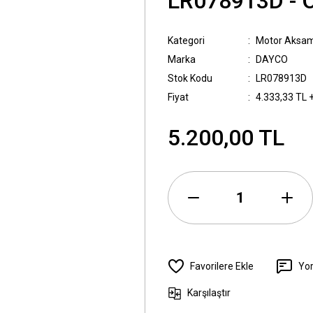
LR078913D - 
Kategori
Motor Aksam
Marka
DAYCO
Stok Kodu
LR078913D
Fiyat
4.333,33 TL 
5.200,00 TL
Yo
Karşılaştır