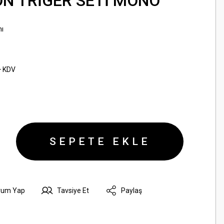
ÖN TRİGER SETİ MONO
ı
+ KDV
SEPETE EKLE
rum Yap
Tavsiye Et
Paylaş