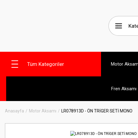
Tüm Kategoriler
Motor Aksam
Fren Aksamı
Anasayfa
Motor Aksamı
LR078913D - ÖN TRİGER SETİ MONO