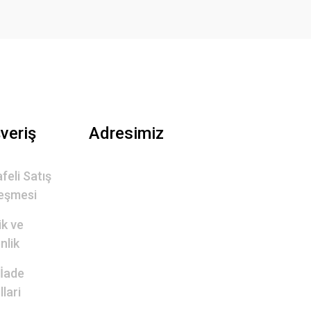
şveriş
Adresimiz
feli Satış
eşmesi
lik ve
nlik
 İade
lari