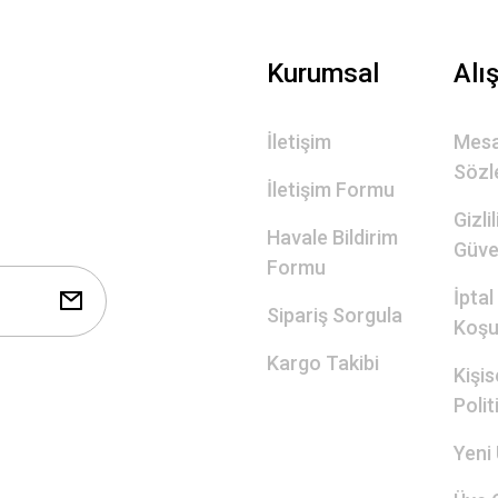
Gönder
Kurumsal
Alı
İletişim
Mesa
Sözl
İletişim Formu
Gizli
Havale Bildirim
Güve
Formu
İptal
Sipariş Sorgula
Koşul
Kargo Takibi
Kişis
Polit
Yeni 