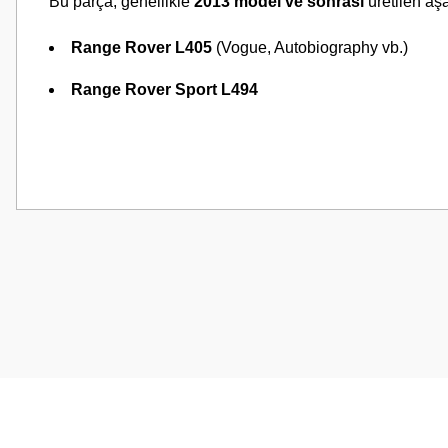
Bu parça, genellikle
2013 model ve sonrası
üretilen aş
Range Rover L405
(Vogue, Autobiography vb.)
Range Rover Sport L494
Bu ürünün fiyat bilgisi, resim, ürün açıklamalarında ve diğer konularda
Görüş ve önerileriniz için teşekkür ederiz.
Ürün resmi kalitesiz, bozuk veya görüntülenemiyor.
Ürün açıklamasında eksik bilgiler bulunuyor.
Ürün bilgilerinde hatalar bulunuyor.
Ürün fiyatı diğer sitelerden daha pahalı.
Bu ürüne benzer farklı alternatifler olmalı.