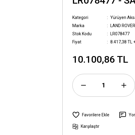
LR078477 - S
Kategori
Yürüyen Ak
Marka
LAND ROVE
Stok Kodu
LR078477
Fiyat
8.417,38 TL 
10.100,86 TL
Yo
Karşılaştır