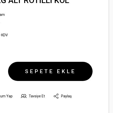
AĞ ALT ROTİLLİ KOL
sam
R
+ KDV
SEPETE EKLE
rum Yap
Tavsiye Et
Paylaş