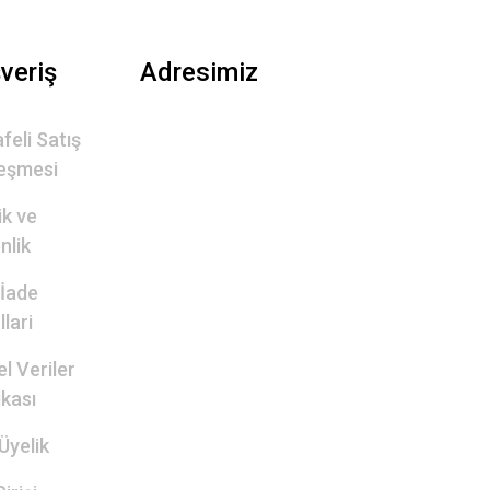
şveriş
Adresimiz
feli Satış
eşmesi
lik ve
nlik
 İade
lari
el Veriler
ikası
Üyelik