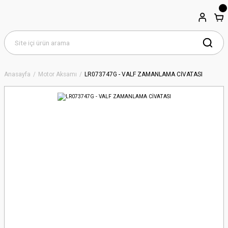
Anasayfa
Motor Aksamı
LR073747G - VALF ZAMANLAMA CİVATASI