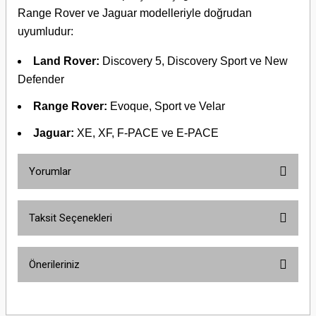
Range Rover ve Jaguar modelleriyle doğrudan
uyumludur:
Land Rover:
Discovery 5, Discovery Sport ve New
Defender
Range Rover:
Evoque, Sport ve Velar
Jaguar:
XE, XF, F-PACE ve E-PACE
Yorumlar
Taksit Seçenekleri
Bu ürüne ilk yorumu siz yapın!
Önerileriniz
Yorum Yaz
Bu ürünün fiyat bilgisi, resim, ürün açıklamalarında ve diğer konularda
yetersiz gördüğünüz noktaları öneri formunu kullanarak tarafımıza