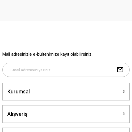
iletebilirsiniz.
Görüş ve önerileriniz için teşekkür ederiz.
Ürün resmi kalitesiz, bozuk veya görüntülenemiyor.
Ürün açıklamasında eksik bilgiler bulunuyor.
Ürün bilgilerinde hatalar bulunuyor.
Ürün fiyatı diğer sitelerden daha pahalı.
Mail adresinizle e-bültenimize kayıt olabilirsiniz.
Bu ürüne benzer farklı alternatifler olmalı.
Kurumsal
Gönder
Alışveriş