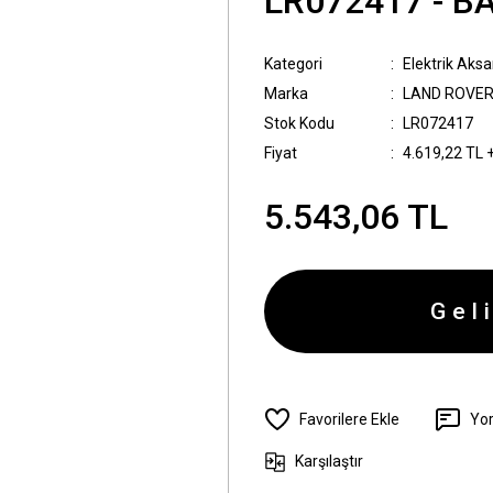
LR072417 - BA
Kategori
Elektrik Aks
Marka
LAND ROVE
Stok Kodu
LR072417
Fiyat
4.619,22 TL 
5.543,06 TL
Gel
Yo
Karşılaştır