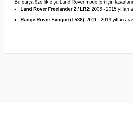
Bu parça özellikle şu Land Rover modelleri için tasarlanm
Land Rover Freelander 2 / LR2
: 2006 - 2015 yılları 
Range Rover Evoque (L538)
: 2011 - 2019 yılları ar
Bu ürünün fiyat bilgisi, resim, ürün açıklamalarında ve diğer konularda
Görüş ve önerileriniz için teşekkür ederiz.
Ürün resmi kalitesiz, bozuk veya görüntülenemiyor.
Ürün açıklamasında eksik bilgiler bulunuyor.
Ürün bilgilerinde hatalar bulunuyor.
Ürün fiyatı diğer sitelerden daha pahalı.
Bu ürüne benzer farklı alternatifler olmalı.