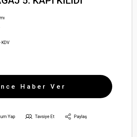
GAJ 5. KAPI KİLİDİ
amı
R
+ KDV
ince Haber Ver
rum Yap
Tavsiye Et
Paylaş