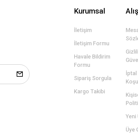
Gönder
Kurumsal
Alı
İletişim
Mesa
Sözl
İletişim Formu
Gizli
Havale Bildirim
Güve
Formu
İptal
Sipariş Sorgula
Koşul
Kargo Takibi
Kişis
Polit
Yeni 
Üye G