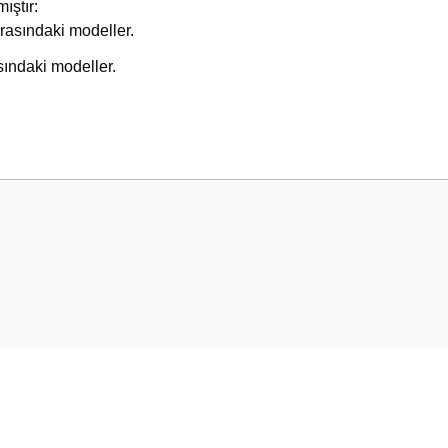
ıştır:
arasındaki modeller.
asındaki modeller.
 yetersiz gördüğünüz noktaları öneri formunu kullanarak tarafımıza iletebilirsini
Bu ürüne ilk yorumu siz yapın!
Yorum Yaz