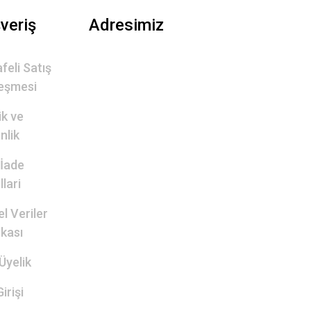
şveriş
Adresimiz
feli Satış
eşmesi
lik ve
nlik
 İade
lari
el Veriler
ikası
Üyelik
irişi